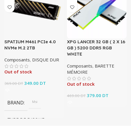
SPATIUM M461 PCIe 4.0
XPG LANCER 32 GB ( 2 X 16
NVMe M.2 2TB
GB ) 5200 DDR5 RGB
WHITE
Composants
,
DISQUE DUR
Composants
,
BARETTE
Out of stock
MÉMOIRE
Le prix initial était :
349.00
DT
Le prix
369.00
DT
Out of stock
369.00 DT.
actuel est :
349.00 DT.
Le prix initial était :
379.00
DT
Le prix
469.00
DT
469.00 DT.
actuel est :
BRAND
Msi
379.00 DT.
TYPE DE DISQUE