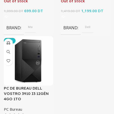
Out of stock
Out of stock
Le prix initial
699.00
DT
Le prix
Le prix initial
1,199.00
DT
Le pri
1,099.00
DT
1,419.00
DT
était :
actuel est :
était :
actuel
1,099.00 DT.
699.00 DT.
1,419.00 DT.
1,199
BRAND
Msi
BRAND
Dell
-17%
PC DE BUREAU DELL
VOSTRO 3910 I3 12GÉN
4GO 1TO
PC Bureau