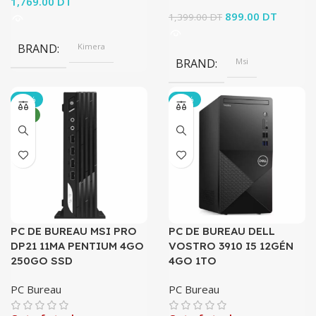
1,769.00
DT
Le prix initial
899.00
DT
Le prix
1,399.00
DT
était :
actuel e
1,399.00 DT.
899.00 
BRAND
Kimera
BRAND
Msi
-36%
-16%
NEW
PC DE BUREAU MSI PRO
PC DE BUREAU DELL
DP21 11MA PENTIUM 4GO
VOSTRO 3910 I5 12GÉN
250GO SSD
4GO 1TO
PC Bureau
PC Bureau