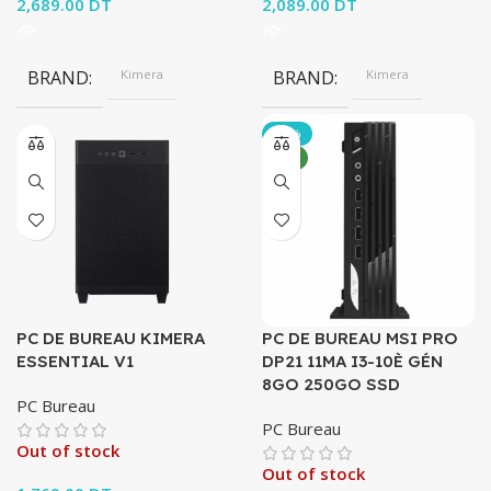
2,689.00
DT
2,089.00
DT
BRAND
Kimera
BRAND
Kimera
-36%
NEW
PC DE BUREAU KIMERA
PC DE BUREAU MSI PRO
ESSENTIAL V1
DP21 11MA I3-10È GÉN
8GO 250GO SSD
PC Bureau
PC Bureau
Out of stock
Out of stock