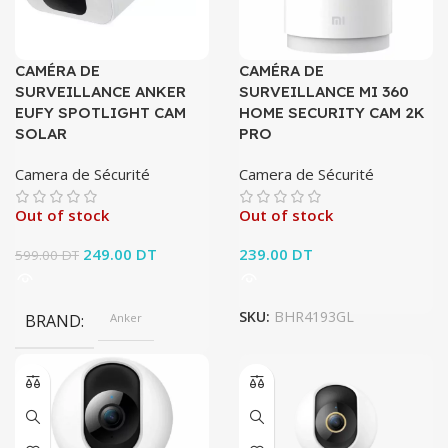
CAMÉRA DE
CAMÉRA DE
SURVEILLANCE ANKER
SURVEILLANCE MI 360
EUFY SPOTLIGHT CAM
HOME SECURITY CAM 2K
SOLAR
PRO
Camera de Sécurité
Camera de Sécurité
Out of stock
Out of stock
Le prix initial
249.00
DT
Le prix
239.00
DT
599.00
DT
était : 599.00 DT.
actuel est :
249.00 DT.
SKU:
BHR4193GL
BRAND
Anker