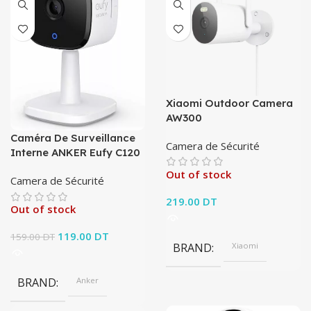
Xiaomi Outdoor Camera
AW300
Caméra De Surveillance
Camera de Sécurité
Interne ANKER Eufy C120
Out of stock
Camera de Sécurité
219.00
DT
Out of stock
Le prix initial
119.00
DT
Le prix
159.00
DT
BRAND
Xiaomi
était : 159.00 DT.
actuel est :
119.00 DT.
BRAND
Anker