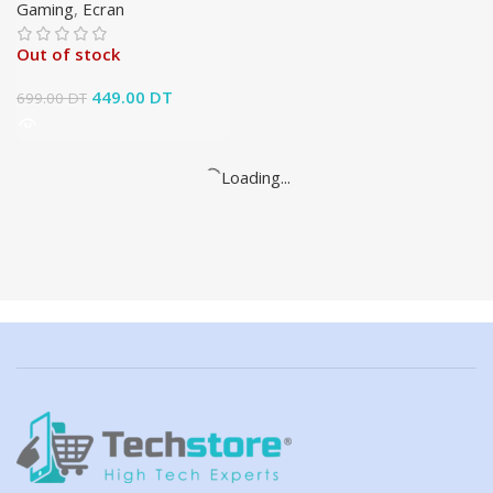
Gaming
,
Ecran
Out of stock
Le prix initial
449.00
DT
Le prix
699.00
DT
était : 699.00 DT.
actuel est :
449.00 DT.
Loading...