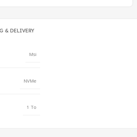
G & DELIVERY
Msi
NVMe
1 To