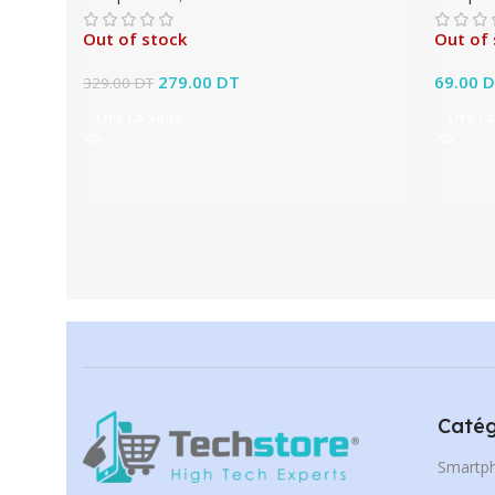
Out of stock
Out of 
Le prix initial était : 329.00 DT.
279.00
DT
Le prix actuel est :
69.00
D
329.00
DT
279.00 DT.
Lire La Suite
Lire La
Catég
Smartp