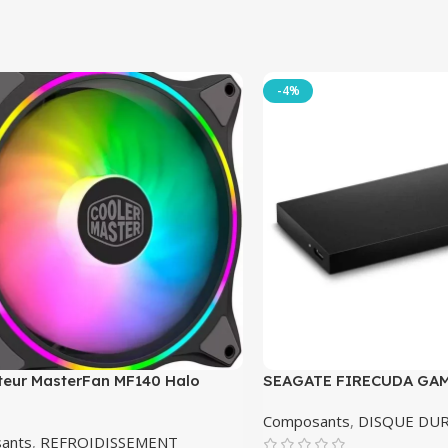
-4%
ateur MasterFan MF140 Halo
SEAGATE FIRECUDA GAM
Composants
,
DISQUE DU
ants
,
REFROIDISSEMENT