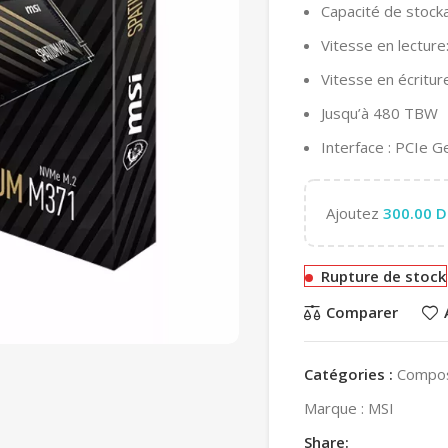
Capacité de stock
Vitesse en lectur
Vitesse en écritu
Jusqu’à 480 TBW
Interface : PCIe 
Ajoutez
300.00
D
Rupture de stock
Comparer
Catégories :
Compo
Marque :
MSI
Share: