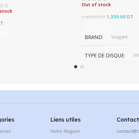
Out of stock
stock
Le prix initial ét
1,359.00
DT
Le
1,419.00
DT
T
1,419.00 DT.
1,
Lire La Suite
 Suite
BRAND
Seagate
TYPE DE DISQUE
N
CAPACITÉ DE DISQUE
ories
Liens utiles
Contact
contact@t
hones
Notre Magasin