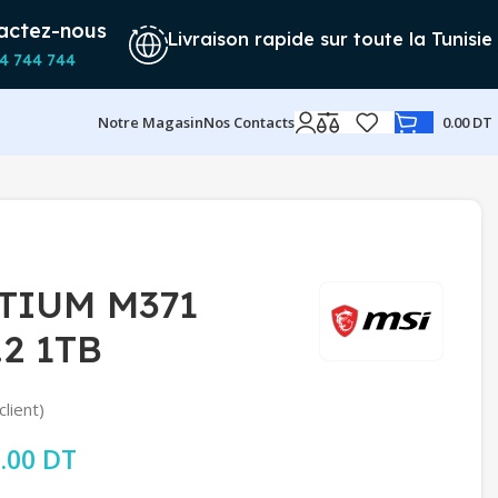
actez-nous
Livraison rapide sur toute la Tunisie
4 744 744
Notre Magasin
Nos Contacts
0.00
DT
TIUM M371
2 1TB
client)
rix initial était : 169.00 DT.
.00
DT
Le prix actuel est : 159.00 DT.