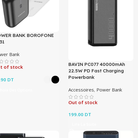
OWER BANK BOROFONE
31
wer Bank
BAVIN PC077 40000mAh
t of stock
22.5W PD Fast Charging
Powerbank
.90
DT
Accessoires
,
Power Bank
hoix Des Options
Out of stock
199.00
DT
Lire La Suite