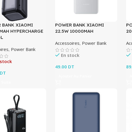
 BANK XIAOMI
POWER BANK XIAOMI
PO
 MAH HYPERCHARGE
22.5W 10000MAH
2
GL
Accessoires
,
Power Bank
Ac
ires
,
Power Bank
En stock
 stock
49.00
DT
89
DT
Ajouter Au Panier
A
a Suite