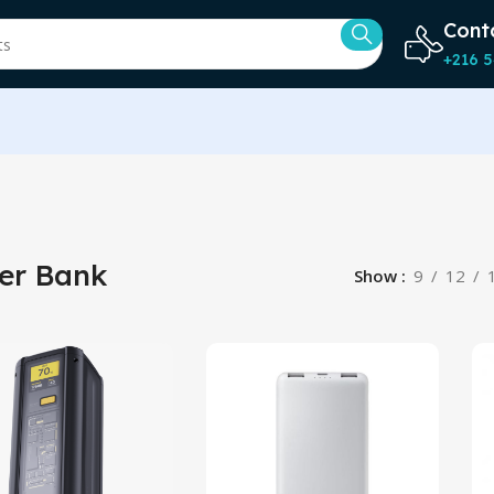
Cont
+216 5
er Bank
Show
9
12