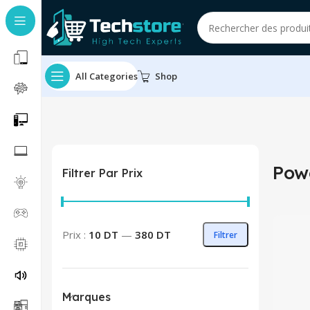
All Categories
Shop
Pow
Filtrer Par Prix
Prix min
Prix max
Prix :
10 DT
—
380 DT
Filtrer
Marques