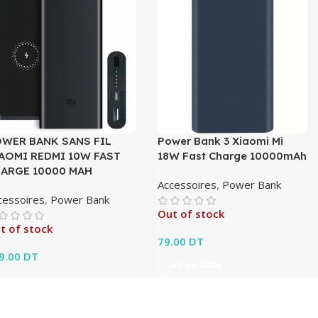
WER BANK SANS FIL
Power Bank 3 Xiaomi Mi
AOMI REDMI 10W FAST
18W Fast Charge 10000mAh
ARGE 10000 MAH
Accessoires
,
Power Bank
cessoires
,
Power Bank
Out of stock
t of stock
79.00
DT
9.00
DT
Lire La Suite
ire La Suite