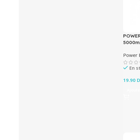
POWER
5000m
Power 
En s
19.90
D
Ajoute