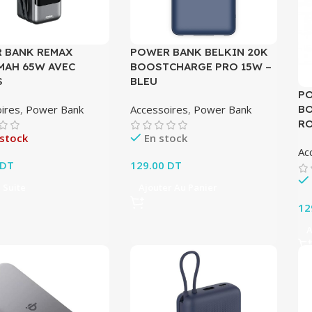
 BANK REMAX
POWER BANK BELKIN 20K
MAH 65W AVEC
BOOSTCHARGE PRO 15W –
S
BLEU
PO
ires
,
Power Bank
Accessoires
,
Power Bank
BO
R
 stock
En stock
Ac
DT
129.00
DT
a Suite
Ajouter Au Panier
12
A