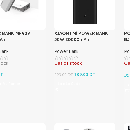
 BANK MP909
XIAOMI Mi POWER BANK
P
Ah
50W 20000mAh
BJ
Bank
Power Bank
Po
tock
Out of stock
Ou
T
Le prix initial était :
139.00
DT
Le prix
229.00
DT
39
229.00 DT.
actuel est :
r Au Panier
Lire La Suite
C
139.00 DT.