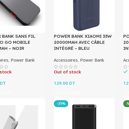
 BANK SANS FIL
POWER BANK XIAOMI 33W
PO
O GO MOBILE
20000MAH AVEC CÂBLE
20
MAH – NOIR
INTÉGRÉ – BLEU
IN
ires
,
Power Bank
Accessoires
,
Power Bank
Ac
 stock
Out of stock
DT
129.00
DT
12
a Suite
Lire La Suite
A
-39%