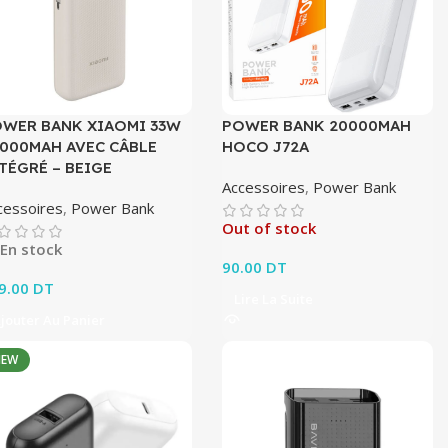
WER BANK XIAOMI 33W
POWER BANK 20000MAH
000MAH AVEC CÂBLE
HOCO J72A
TÉGRÉ – BEIGE
Accessoires
,
Power Bank
cessoires
,
Power Bank
Out of stock
En stock
90.00
DT
9.00
DT
Lire La Suite
jouter Au Panier
NEW