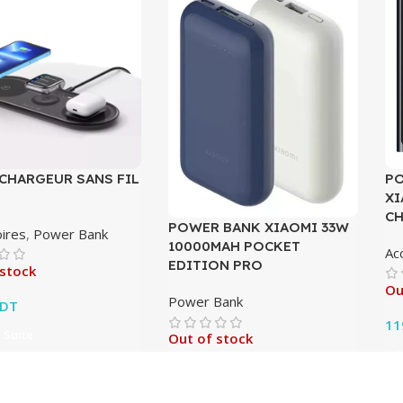
 CHARGEUR SANS FIL
PO
XI
CH
POWER BANK XIAOMI 33W
ires
,
Power Bank
10000MAH POCKET
Ac
EDITION PRO
 stock
Ou
Power Bank
DT
11
a Suite
Out of stock
L
139.00
DT
Lire La Suite