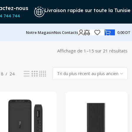
actez-nous
Livraison rapide sur toute la Tunisie
4 744 744
Notre Magasin
Nos Contacts
0.00
DT
Affichage de 1–15 sur 21 résultats
Tr
d
pl
ré
18
24
a
pl
an