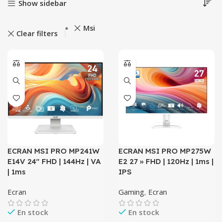
Show sidebar
Msi
Clear filters
ECRAN MSI PRO MP241W
ECRAN MSI PRO MP275W
E14V 24″ FHD | 144Hz | VA
E2 27 » FHD | 120Hz | 1ms |
| 1ms
IPS
Ecran
Gaming
,
Ecran
En stock
En stock