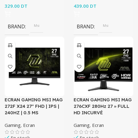
329.00
DT
439.00
DT
BRAND
Msi
BRAND
Msi
ECRAN GAMING MSI MAG
ECRAN GAMING MSI MAG
272F X24 27″ FHD | IPS |
276CXF 280Hz 27 » FULL
240HZ | 0.5 MS
HD INCURVÉ
Gaming
,
Ecran
Gaming
,
Ecran
En stock
En stock