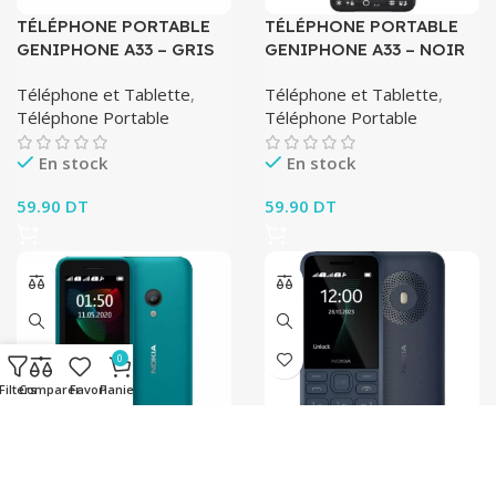
TÉLÉPHONE PORTABLE
TÉLÉPHONE PORTABLE
GENIPHONE A33 – GRIS
GENIPHONE A33 – NOIR
Téléphone et Tablette
,
Téléphone et Tablette
,
Téléphone Portable
Téléphone Portable
En stock
En stock
59.90
DT
59.90
DT
0
Filters
Comparer
Favori
Panier
TÉLÉPHONE PORTABLE
TÉLÉPHONE PORTABLE