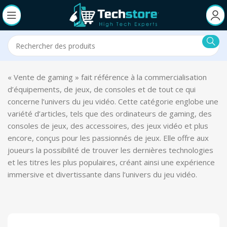
« Vente de gaming » fait référence à la commercialisation
d’équipements, de jeux, de consoles et de tout ce qui
concerne l’univers du jeu vidéo. Cette catégorie englobe une
variété d’articles, tels que des ordinateurs de gaming, des
consoles de jeux, des accessoires, des jeux vidéo et plus
encore, conçus pour les passionnés de jeux. Elle offre aux
joueurs la possibilité de trouver les dernières technologies
et les titres les plus populaires, créant ainsi une expérience
immersive et divertissante dans l’univers du jeu vidéo.