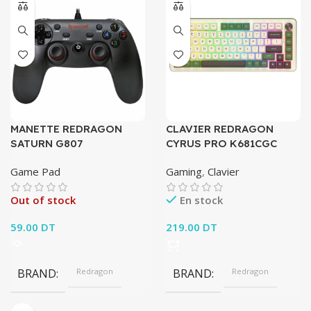
MANETTE REDRAGON
CLAVIER REDRAGON
SATURN G807
CYRUS PRO K681CGC
Game Pad
Gaming
,
Clavier
Out of stock
En stock
59.00
DT
219.00
DT
BRAND
Redragon
BRAND
Redragon