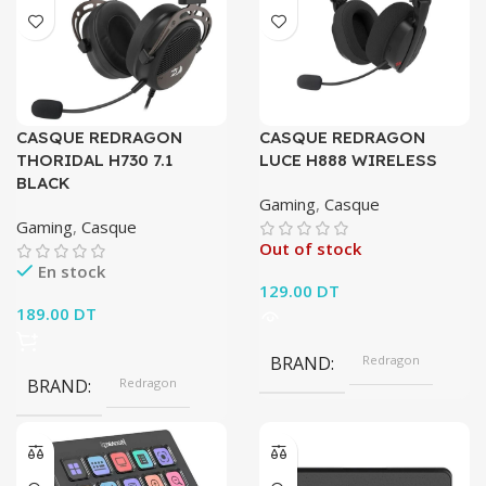
CASQUE REDRAGON
CASQUE REDRAGON
THORIDAL H730 7.1
LUCE H888 WIRELESS
BLACK
Gaming
,
Casque
Gaming
,
Casque
Out of stock
En stock
129.00
DT
189.00
DT
BRAND
Redragon
BRAND
Redragon