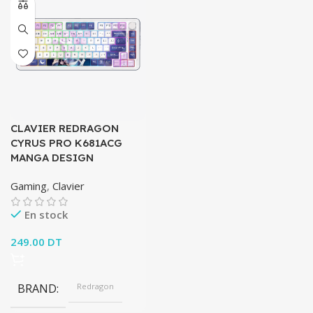
CLAVIER REDRAGON
CLAVIER REDRAGON
CYRUS PRO K681ACG
EISA PRO K686WB
MANGA DESIGN
Gaming
,
Clavier
Gaming
,
Clavier
En stock
En stock
169.00
DT
249.00
DT
BRAND
Redragon
BRAND
Redragon