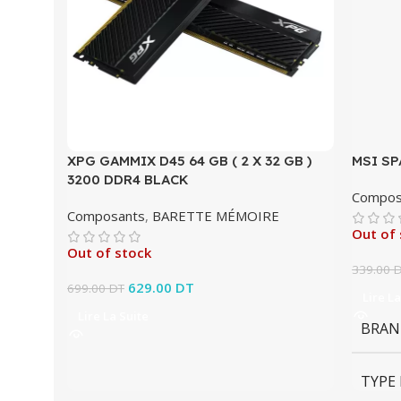
XPG GAMMIX D45 64 GB ( 2 X 32 GB )
MSI SP
3200 DDR4 BLACK
Compos
Composants
,
BARETTE MÉMOIRE
Out of 
Out of stock
339.00
Le prix initial était : 699.00 DT.
629.00
DT
Le prix actuel est :
699.00
DT
Lire La
629.00 DT.
Lire La Suite
BRAN
TYPE