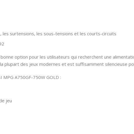
 les surtensions, les sous-tensions et les courts-circuits
92
e option pour les utilisateurs qui recherchent une alimentation
la plupart des jeux modernes et est suffisamment silencieuse po
n MSI MPG A750GF-750W GOLD :
de jeu