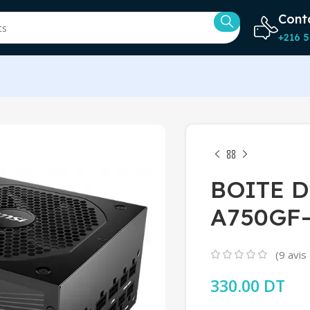
Cont
+216 5
BOITE 
A750GF
(
9
avis 
330.00
DT