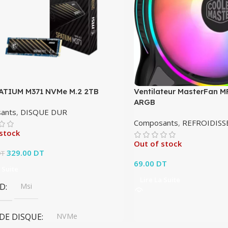
ATIUM M371 NVMe M.2 2TB
Ventilateur MasterFan M
ARGB
ants
,
DISQUE DUR
Composants
,
REFROIDIS
stock
Out of stock
Le prix initial était : 339.00 DT.
329.00
DT
Le prix actuel est :
DT
329.00 DT.
69.00
DT
 Suite
Lire La Suite
D
Msi
 DE DISQUE
NVMe