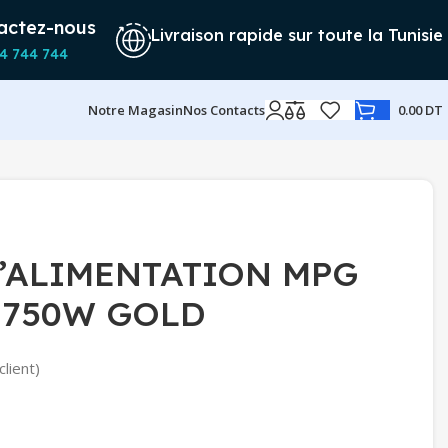
actez-nous
Livraison rapide sur toute la Tunisie
4 744 744
Notre Magasin
Nos Contacts
0.00
DT
D’ALIMENTATION MPG
-750W GOLD
client)