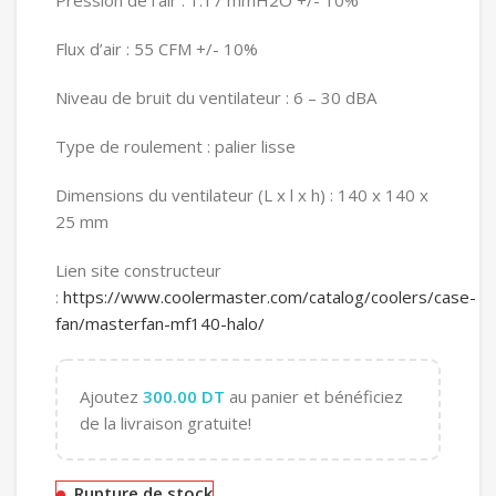
Pression de l’air : 1.17 mmH2O +/- 10%
Flux d’air : 55 CFM +/- 10%
Niveau de bruit du ventilateur : 6 – 30 dBA
Type de roulement : palier lisse
Dimensions du ventilateur (L x l x h) : 140 x 140 x
25 mm
Lien site constructeur
:
https://www.coolermaster.com/catalog/coolers/case-
fan/masterfan-mf140-halo/
Ajoutez
300.00
DT
au panier et bénéficiez
de la livraison gratuite!
Rupture de stock