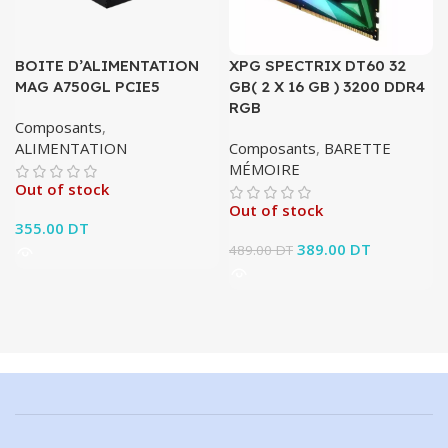
BOITE D’ALIMENTATION
XPG SPECTRIX DT60 32
MAG A750GL PCIE5
GB( 2 X 16 GB ) 3200 DDR4
RGB
Composants
,
ALIMENTATION
Composants
,
BARETTE
MÉMOIRE
Out of stock
Out of stock
355.00
DT
Le prix initial était :
389.00
DT
Le prix
489.00
DT
489.00 DT.
actuel est :
389.00 DT.