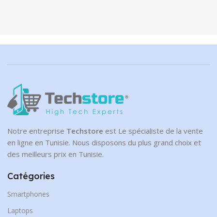
ASPIRATEUR BALAI SANS
FRITEUSE SANS HUILE
FIL KIWI KVC-4040 –
KIWI KAF-5538 2 EN 1
ROUGE
NOIR
Électroménager
Électroménager
En stock
En stock
359.00
DT
299.00
DT
BRAND
KIWI
BRAND
KIWI