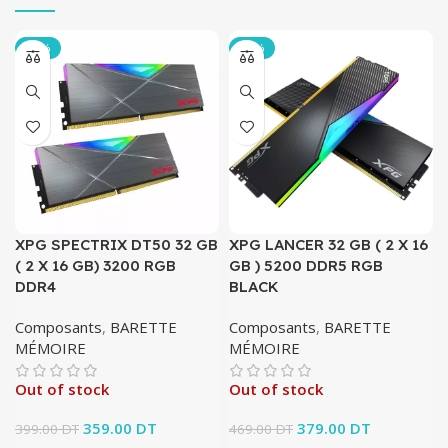
-10%
-19%
XPG SPECTRIX DT50 32 GB
XPG LANCER 32 GB ( 2 X 16
( 2 X 16 GB) 3200 RGB
GB ) 5200 DDR5 RGB
DDR4
BLACK
Composants
,
BARETTE
Composants
,
BARETTE
MÉMOIRE
MÉMOIRE
Out of stock
Out of stock
Le prix initial était :
359.00
DT
Le prix
Le prix initial était :
379.00
DT
Le prix
399.00
DT
469.00
DT