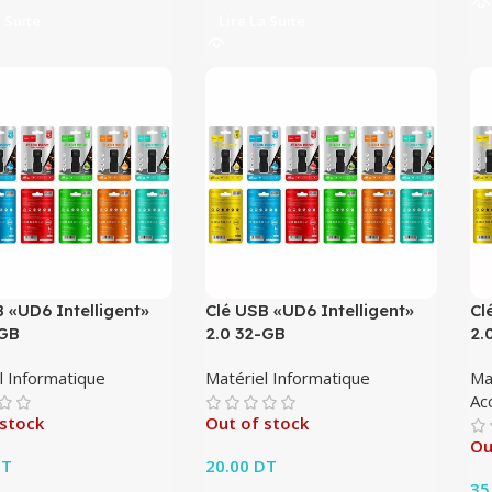
a Suite
Lire La Suite
 «UD6 Intelligent»
Clé USB «UD6 Intelligent»
Cl
-GB
2.0 32-GB
2.
l Informatique
Matériel Informatique
Ma
Ac
 stock
Out of stock
Ou
T
20.00
DT
35