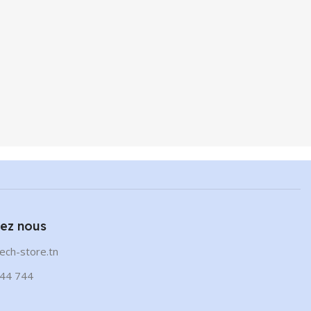
ez nous
ech-store.tn
44 744