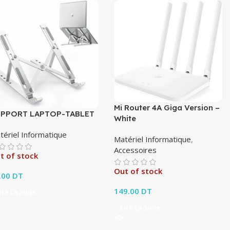
Mi Router 4A Giga Version –
PPORT LAPTOP-TABLET
White
tériel Informatique
Matériel Informatique
,
Accessoires
t of stock
Out of stock
.00
DT
149.00
DT
ire La Suite
Lire La Suite