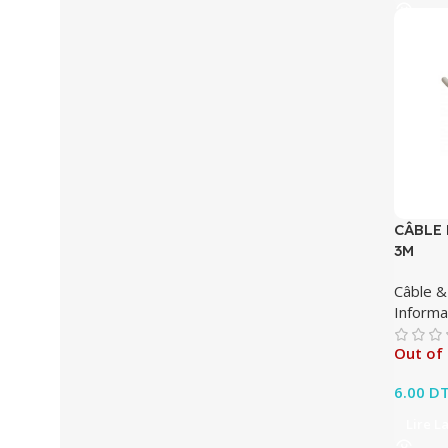
CÂBLE 
3M
Câble &
Informa
Out of
6.00
D
Lire L