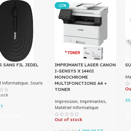
-22%
 SANS FIL JEDEL
IMPRIMANTE LASER CANON
SU
I-SENSYS X 1440I
Ma
MONOCHROME
l Informatique
,
Souris
MULTIFONCTIONS A4 +
Ou
TONER
tock
35
Impression
,
Imprimantes
,
T
Matériel Informatique
L
r Au Panier
Out of stock
Le prix initial était :
1,399.00
DT
Le prix