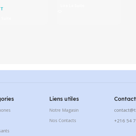
Lire La Suite
T
a Suite
ories
Liens utiles
Contact
contact@t
hones
Notre Magasin
s
Nos Contacts
+216 54 7
ants