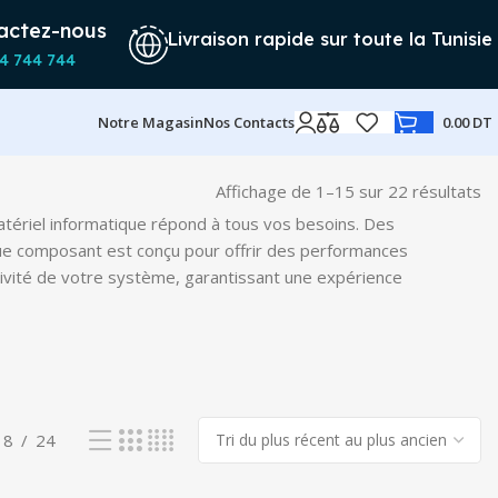
actez-nous
Livraison rapide sur toute la Tunisie
4 744 744
Notre Magasin
Nos Contacts
0.00
DT
Affichage de 1–15 sur 22 résultats
Tr
d
atériel informatique répond à tous vos besoins. Des
pl
que composant est conçu pour offrir des performances
ré
ctivité de votre système, garantissant une expérience
a
pl
an
18
24