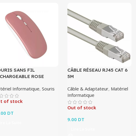
URIS SANS FIL
CÂBLE RÉSEAU RJ45 CAT 6
CHARGEABLE ROSE
5M
tériel Informatique
,
Souris
Câble & Adaptateur
,
Matériel
Informatique
t of stock
Out of stock
.00
DT
9.00
DT
ire La Suite
Lire La Suite