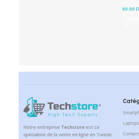
60.00
D
Lire L
Catég
Smartp
Laptop
Notre entreprise
Techstore
est Le
Compos
spécialiste de la vente en ligne en Tunisie.