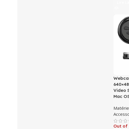
Lire L
Webca
640×48
Video 
Mac OS
Matérie
Accesso
Out of