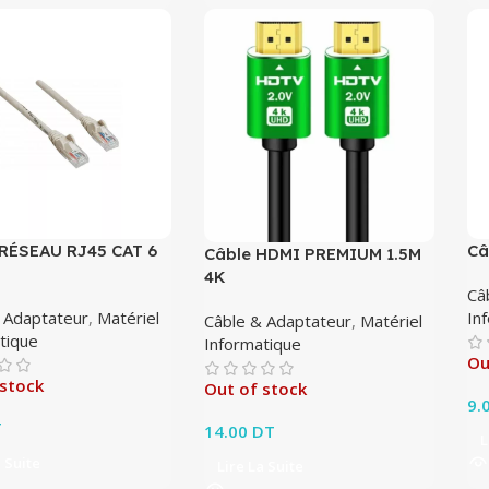
RÉSEAU RJ45 CAT 6
Câ
Câble HDMI PREMIUM 1.5M
4K
Câ
 Adaptateur
,
Matériel
In
Câble & Adaptateur
,
Matériel
tique
Informatique
Ou
 stock
Out of stock
9.
T
14.00
DT
L
a Suite
Lire La Suite