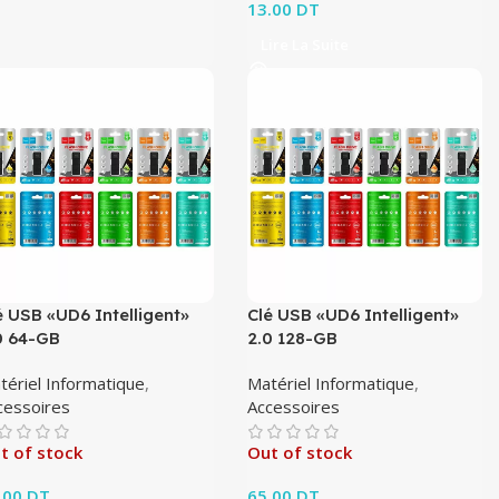
13.00
DT
Lire La Suite
é USB «UD6 Intelligent»
Clé USB «UD6 Intelligent»
0 64-GB
2.0 128-GB
tériel Informatique
,
Matériel Informatique
,
cessoires
Accessoires
t of stock
Out of stock
.00
DT
65.00
DT