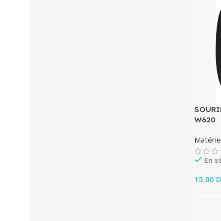
SOURIS
W620
Matérie
En s
15.00
D
Ajoute