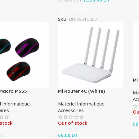
1,799.00
DT
1,799.00 DT.
actuel est :
Lire La Suite
1,399.00 DT.
SKU:
BU-5951C003
Mi
 Macro M555
Mi Router 4C (White)
Ma
Ac
l Informatique
,
Matériel Informatique
,
ires
Accessoires
Ou
 stock
Out of stock
99
L
T
69.00
DT