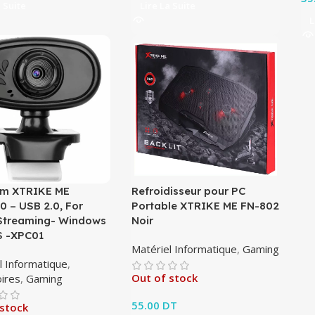
a Suite
Lire La Suite
L
m XTRIKE ME
Refroidisseur pour PC
0 – USB 2.0, For
Portable XTRIKE ME FN-802
Streaming- Windows
Noir
 -XPC01
Matériel Informatique
,
Gaming
l Informatique
,
Out of stock
ires
,
Gaming
55.00
DT
 stock