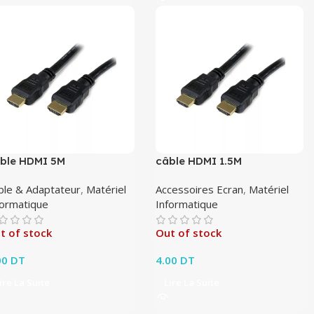
ble HDMI 5M
câble HDMI 1.5M
ble & Adaptateur
,
Matériel
Accessoires Ecran
,
Matériel
formatique
Informatique
t of stock
Out of stock
00
DT
4.00
DT
ire La Suite
Lire La Suite