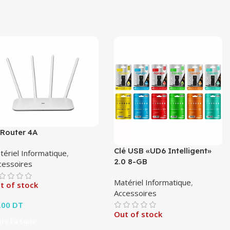
 Router 4A
Clé USB «UD6 Intelligent»
tériel Informatique
,
2.0 8-GB
cessoires
Matériel Informatique
,
t of stock
Accessoires
.00
DT
Out of stock
ire La Suite