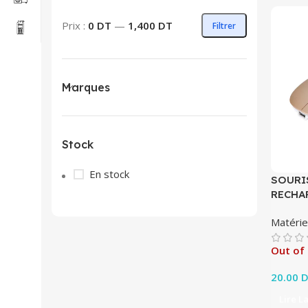
Prix min
Prix max
Prix :
0 DT
—
1,400 DT
Filtrer
Marques
Stock
En stock
SOURIS
RECHA
Matérie
Out of
20.00
D
Lire L