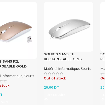
SOURIS SANS FIL
SO
RECHARGEABLE GRIS
RE
 SANS FIL
RGEABLE GOLD
Matériel Informatique
,
Souris
Ma
l Informatique
,
Souris
Out of stock
Ou
 stock
20.00
DT
20
T
Lire La Suite
L
a Suite