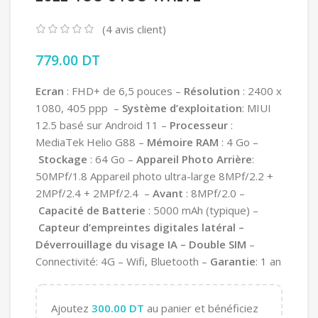
(
4
avis client)
779.00
DT
Ecran
: FHD+ de 6,5 pouces –
Résolution
: 2400 x
1080, 405 ppp –
Système d’exploitation
: MIUI
12.5 basé sur Android 11 –
Processeur
:
MediaTek Helio G88 –
Mémoire RAM
: 4 Go –
Stockage
: 64 Go –
Appareil Photo Arrière
:
50MPf/1.8 Appareil photo ultra-large 8MPf/2.2 +
2MPf/2.4 + 2MPf/2.4 –
Avant
: 8MPf/2.0 –
Capacité de Batterie
: 5000 mAh (typique) –
Capteur d’empreintes digitales latéral –
Déverrouillage du visage IA – Double SIM
–
Connectivité: 4G – Wifi, Bluetooth –
Garantie
: 1 an
Ajoutez
300.00
DT
au panier et bénéficiez