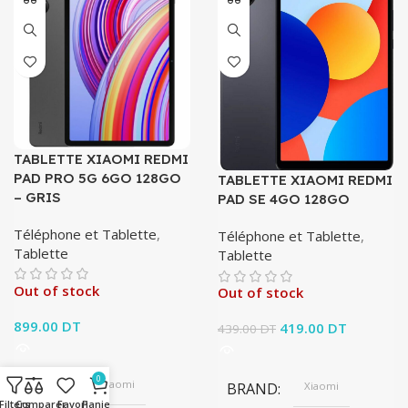
TABLETTE XIAOMI REDMI
PAD PRO 5G 6GO 128GO
TABLETTE XIAOMI REDMI
– GRIS
PAD SE 4GO 128GO
Téléphone et Tablette
,
Téléphone et Tablette
,
Tablette
Tablette
Out of stock
Out of stock
899.00
DT
Le prix initial
419.00
DT
Le prix
439.00
DT
était : 439.00 DT.
actuel est
419.00 D
0
BRAND
Xiaomi
BRAND
Xiaomi
Filters
Comparer
Favori
Panier