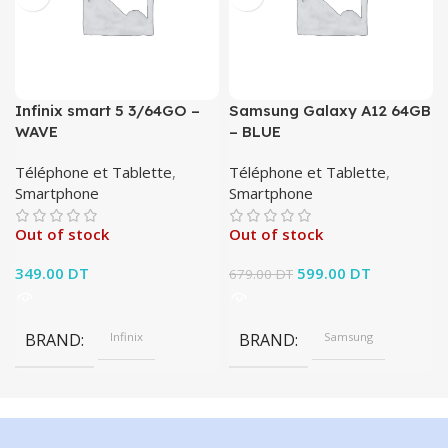
Infinix smart 5 3/64GO –
Samsung Galaxy A12 64GB
WAVE
– BLUE
Téléphone et Tablette
,
Téléphone et Tablette
,
Smartphone
Smartphone
Out of stock
Out of stock
349.00
DT
Le prix initial était :
599.00
DT
Le prix
679.00
DT
679.00 DT.
actuel est :
599.00 DT.
BRAND
Infinix
BRAND
Samsung