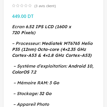
(
3
avis client)
449.00
DT
Ecran
6.52 IPS LCD
(
1600 x
720
Pixels
)
– Processeur:
Mediatek MT6765 Helio
P35 (12nm)
Octa-core (4×2.35 GHz
Cortex-A53 & 4×1.8 GHz Cortex-A53)
– Systéme d’exploitation:
Android 10,
ColorOS 7.2
– Mémoire RAM: 3
Go
– Stockage
:
32 Go
– Appareil Photo