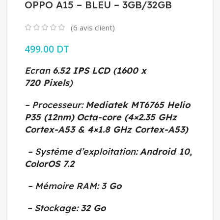
OPPO A15 – BLEU – 3GB/32GB
(
6
avis client)
499.00
DT
Ecran
6.52 IPS LCD
(
1600 x
720
Pixels
)
– Processeur:
Mediatek MT6765 Helio
P35 (12nm)
Octa-core (4×2.35 GHz
Cortex-A53 & 4×1.8 GHz Cortex-A53)
– Systéme d’exploitation:
Android 10,
ColorOS 7.2
– Mémoire RAM: 3
Go
– Stockage
:
32 Go