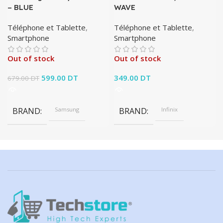
– BLUE
WAVE
Téléphone et Tablette
,
Téléphone et Tablette
,
Smartphone
Smartphone
Out of stock
Out of stock
Le prix initial était :
599.00
DT
Le prix
349.00
DT
679.00
DT
679.00 DT.
actuel est :
599.00 DT.
BRAND
Samsung
BRAND
Infinix