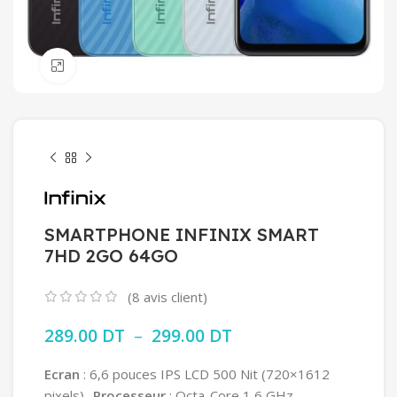
Click to enlarge
SMARTPHONE INFINIX SMART
7HD 2GO 64GO
(
8
avis client)
289.00
DT
–
299.00
DT
Plage de prix :
289.00 DT à
299.00 DT
Ecran
: 6,6 pouces IPS LCD 500 Nit (720×1612
pixels)-
Processeur
: Octa-Core 1,6 GHz –