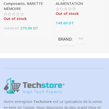
Composants
,
BARETTE
ALIMENTATION
MÉMOIRE
Out of stock
Out of stock
149.00
DT
Le prix initial était :
279.00
DT
Le prix
329.00
DT
329.00 DT.
actuel est :
279.00 DT.
BRAND
Msi
Notre entreprise
Techstore
est Le spécialiste de la vente
en ligne en Tunisie. Nous disposons du plus grand choix et