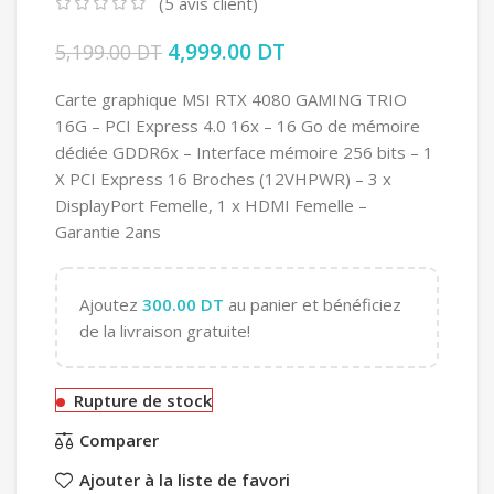
(
5
avis client)
Le prix initial était : 5,199.00 DT.
4,999.00
DT
Le prix actuel est :
5,199.00
DT
4,999.00 DT.
Carte graphique MSI RTX 4080 GAMING TRIO
16G – PCI Express 4.0 16x – 16 Go de mémoire
dédiée GDDR6x – Interface mémoire 256 bits – 1
X PCI Express 16 Broches (12VHPWR) – 3 x
DisplayPort Femelle, 1 x HDMI Femelle –
Garantie 2ans
Ajoutez
300.00
DT
au panier et bénéficiez
de la livraison gratuite!
Rupture de stock
Comparer
Ajouter à la liste de favori