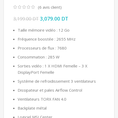
(
6
avis client)
Le prix initial était : 3,199.00 DT.
3,079.00
DT
Le prix actuel est :
3,199.00
DT
3,079.00 DT.
Taille mémoire vidéo : 12 Go
Fréquence boostée : 2655 MHz
Processeurs de flux : 7680
Consommation : 285 W
Sorties vidéo : 1 X HDMI Femelle – 3 X
DisplayPort Femelle
Système de refroidissement 3 ventilateurs
Dissipateur et pales Airflow Control
Ventilateurs TORX FAN 4.0
Backplate métal
Logiciel MSI Center