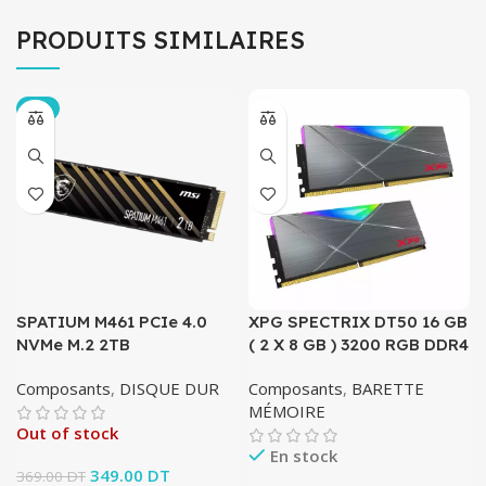
PRODUITS SIMILAIRES
-5%
SPATIUM M461 PCIe 4.0
XPG SPECTRIX DT50 16 GB
NVMe M.2 2TB
( 2 X 8 GB ) 3200 RGB DDR4
Composants
,
DISQUE DUR
Composants
,
BARETTE
MÉMOIRE
Out of stock
En stock
Le prix initial était :
349.00
DT
Le prix
369.00
DT