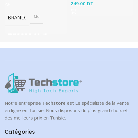
369.00 DT.
actuel est :
249.00
DT
349.00 DT.
BRAND
Msi
TYPE DE DISQUE
NVMe
CAPACITÉ DE DISQUE
2 To
Notre entreprise
Techstore
est Le spécialiste de la vente
en ligne en Tunisie. Nous disposons du plus grand choix et
des meilleurs prix en Tunisie.
Catégories