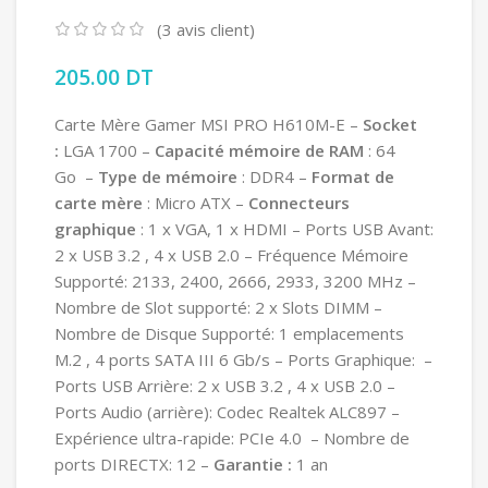
(
3
avis client)
205.00
DT
Carte Mère Gamer MSI PRO H610M-E –
Socket
:
LGA 1700 –
Capacité mémoire de RAM
: 64
Go –
Type de mémoire
: DDR4 –
Format de
carte mère
: Micro ATX –
Connecteurs
graphique
: 1 x VGA, 1 x HDMI – Ports USB Avant:
2 x USB 3.2 , 4 x USB 2.0 – Fréquence Mémoire
Supporté: 2133, 2400, 2666, 2933, 3200 MHz –
Nombre de Slot supporté: 2 x Slots DIMM –
Nombre de Disque Supporté: 1 emplacements
M.2 , 4 ports SATA III 6 Gb/s – Ports Graphique: –
Ports USB Arrière: 2 x USB 3.2 , 4 x USB 2.0 –
Ports Audio (arrière): Codec Realtek ALC897 –
Expérience ultra-rapide: PCIe 4.0 – Nombre de
ports DIRECTX: 12 –
Garantie :
1 an