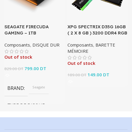
SEAGATE FIRECUDA
XPG SPECTRIX D35G 16GB
GAMING – 1TB
( 2 X 8 GB ) 3200 DDR4 RGB
Composants
,
DISQUE DUR
Composants
,
BARETTE
MÉMOIRE
Out of stock
Out of stock
Le prix initial était :
799.00
DT
Le prix
829.00
DT
829.00 DT.
actuel est :
Le prix initial était :
149.00
DT
Le prix
189.00
DT
799.00 DT.
189.00 DT.
actuel est :
149.00 DT.
BRAND
Seagate
TYPE DE DISQUE
NVMe