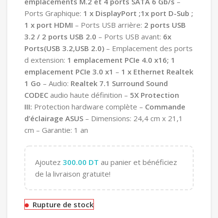
emplacements M.2 et 4 ports SATA 6 Gb/s
–
Ports Graphique:
1 x DisplayPort ;1x port D-Sub ;
1 x port HDMI
– Ports USB arrière:
2 ports USB
3.2 / 2 ports USB 2.0
– Ports USB avant:
6
x
Ports(USB 3.2,USB 2.0)
– Emplacement des ports
d extension:
1 emplacement PCIe 4.0 x16; 1
emplacement PCIe 3.0 x1
–
1 x Ethernet Realtek
1 Go
– Audio:
Realtek 7.1 Surround Sound
CODEC
audio haute définition –
5X Protection
III:
Protection hardware complète –
Commande
d’éclairage ASUS
– Dimensions: 24,4 cm x 21,1
cm – Garantie: 1 an
Ajoutez
300.00
DT
au panier et bénéficiez
de la livraison gratuite!
Rupture de stock