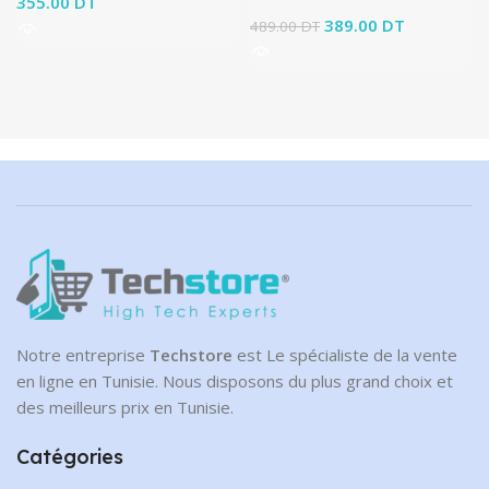
355.00
DT
Le prix initial était :
389.00
DT
Le prix
489.00
DT
489.00 DT.
actuel est :
389.00 DT.
Notre entreprise
Techstore
est Le spécialiste de la vente
en ligne en Tunisie. Nous disposons du plus grand choix et
des meilleurs prix en Tunisie.
Catégories