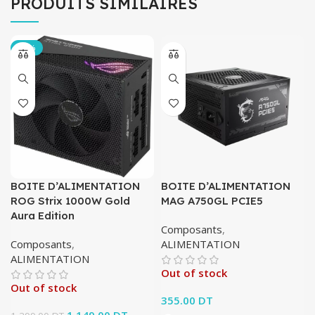
PRODUITS SIMILAIRES
-18%
BOITE D’ALIMENTATION
BOITE D’ALIMENTATION
ROG Strix 1000W Gold
MAG A750GL PCIE5
Aura Edition
Composants
,
Composants
,
ALIMENTATION
ALIMENTATION
Out of stock
Out of stock
355.00
DT
Le prix initial
1,149.00
DT
Le prix