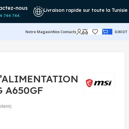
actez-nous
Livraison rapide sur toute la Tunisie
4 744 744
Notre Magasin
Nos Contacts
0.00
DT
D’ALIMENTATION
G A650GF
client)