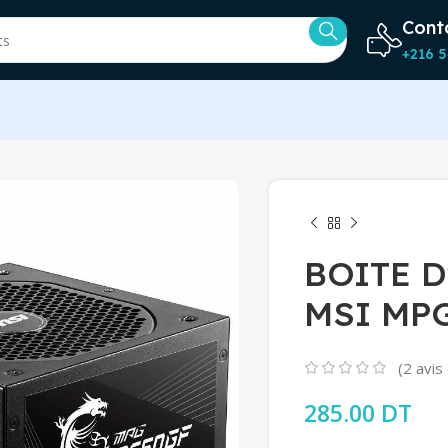
Cont
+216 5
BOITE 
MSI MP
(
2
avis 
285.00
DT