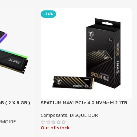
-14%
 ( 2 X 8 GB )
SPATIUM M461 PCIe 4.0 NVMe M.2 1TB
Composants
,
DISQUE DUR
ÉMOIRE
Out of stock