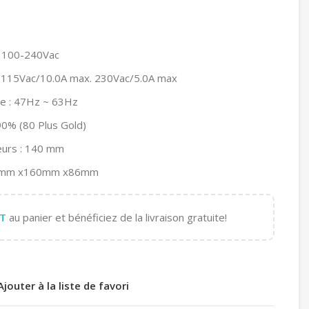
: 100-240Vac
: 115Vac/10.0A max. 230Vac/5.0A max
ée : 47Hz ~ 63Hz
 90% (80 Plus Gold)
teurs : 140 mm
0mm x160mm x86mm
T
au panier et bénéficiez de la livraison gratuite!
Ajouter à la liste de favori