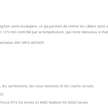
on semi-modulaire, ce qui permet de retirer les câbles dont vous n
ur 135 mm contrôlé par la température, qui reste silencieux à cha
imentation MSI MPG A650GF :
 les surtensions, les sous-tensions et les courts-circuits
92
GeForce RTX 30 Series et AMD Radeon RX 6000 Series