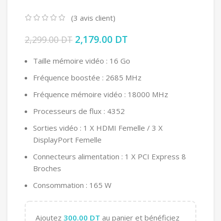
(
3
avis client)
Le prix initial était : 2,299.00 DT.
2,179.00
DT
Le prix actuel est :
2,299.00
DT
2,179.00 DT.
Taille mémoire vidéo : 16 Go
Fréquence boostée : 2685 MHz
Fréquence mémoire vidéo : 18000 MHz
Processeurs de flux : 4352
Sorties vidéo : 1 X HDMI Femelle / 3 X
DisplayPort Femelle
Connecteurs alimentation : 1 X PCI Express 8
Broches
Consommation : 165 W
Ajoutez
300.00
DT
au panier et bénéficiez