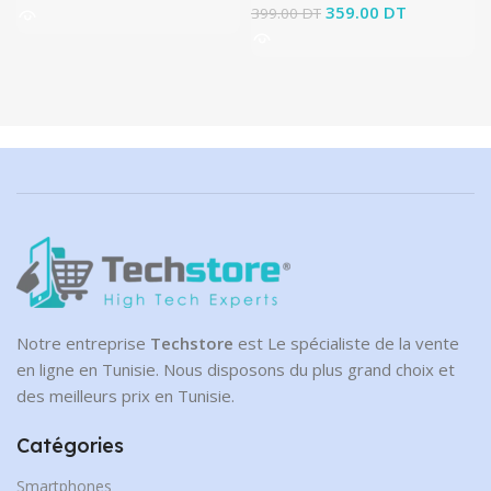
Le prix initial était :
359.00
DT
Le prix
399.00
DT
399.00 DT.
actuel est :
359.00 DT.
Notre entreprise
Techstore
est Le spécialiste de la vente
en ligne en Tunisie. Nous disposons du plus grand choix et
des meilleurs prix en Tunisie.
Catégories
Smartphones