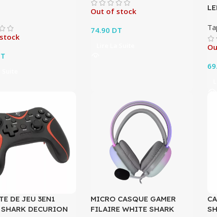
LE
Out of stock
Ta
74.90
DT
 stock
Lire La Suite
Ou
T
69
a Suite
L
E DE JEU 3EN1
MICRO CASQUE GAMER
CA
 SHARK DECURION
FILAIRE WHITE SHARK
SH