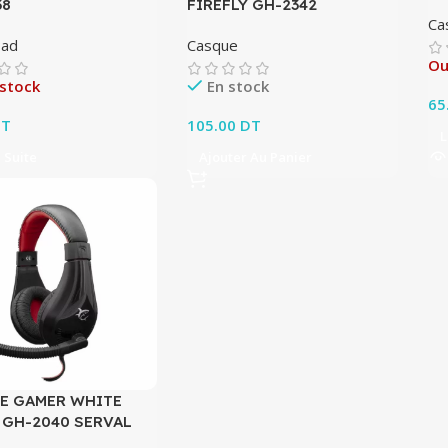
38
FIREFLY GH-2342
Ca
ad
Casque
Ou
 stock
En stock
65
T
105.00
DT
L
a Suite
Ajouter Au Panier
E GAMER WHITE
 GH-2040 SERVAL