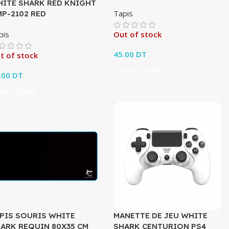
ITE SHARK RED KNIGHT
Tapis
P-2102 RED
pis
Out of stock
45.00
DT
t of stock
Lire La Suite
.00
DT
ire La Suite
PIS SOURIS WHITE
MANETTE DE JEU WHITE
ARK REQUIN 80X35 CM
SHARK CENTURION PS4