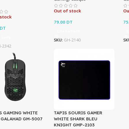
Out of stock
Ou
 stock
79.00
DT
75
DT
Lire La Suite
L
a Suite
SKU:
GH-2140
SK
-2342
S GAMING WHITE
TAPIS SOURIS GAMER
 GALAHAD GM-5007
WHITE SHARK BLEU
KNIGHT GMP-2103