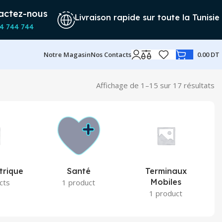
actez-nous
Livraison rapide sur toute la Tunisie
4 744 744
Notre Magasin
Nos Contacts
0.00
DT
Affichage de 1–15 sur 17 résultats
Tr
d
pl
ré
a
pl
an
trique
Santé
Terminaux
Mobiles
cts
1 product
1 product