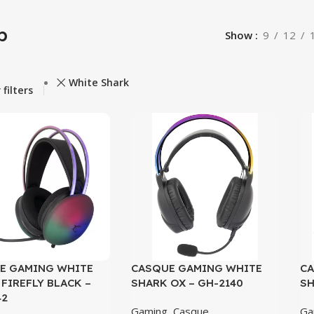
p
Show
9
12
White Shark
 filters
E GAMING WHITE
CASQUE GAMING WHITE
CA
FIREFLY BLACK –
SHARK OX – GH-2140
SH
42
Gaming
,
Casque
Ga