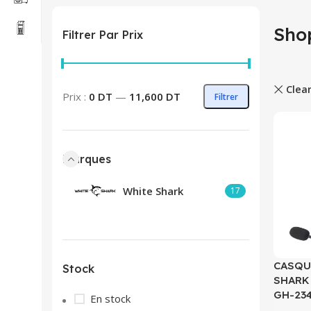
Sho
Filtrer Par Prix
Clear
Prix min
Prix max
Prix :
0 DT
—
11,600 DT
Filtrer
Marques
White Shark
17
CASQU
Stock
SHARK 
GH-23
En stock