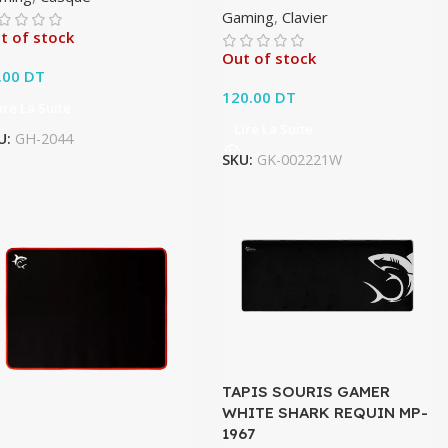
Gaming
,
Clavier
t of stock
Out of stock
.00
DT
120.00
DT
ire La Suite
Lire La Suite
U:
GH-2044
SKU:
GK-002221W
TAPIS SOURIS GAMER
WHITE SHARK REQUIN MP-
1967