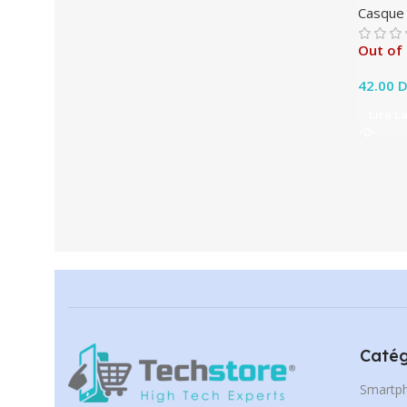
Casque
Out of
42.00
D
Lire L
Catég
Smartp