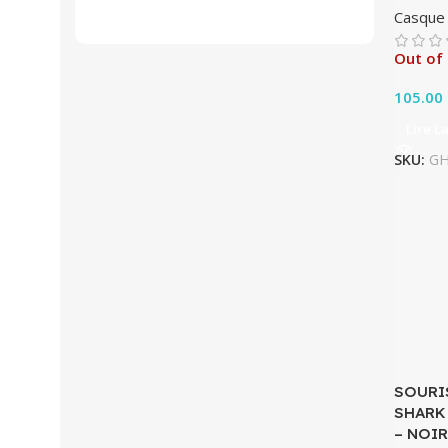
Casque
Out of
105.00
Lire L
SKU:
GH
SOURI
SHARK
– NOIR