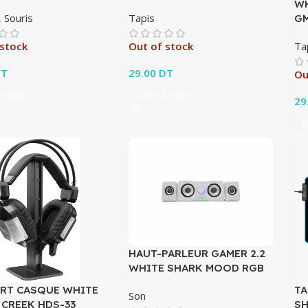
WH
,
Souris
Tapis
GM
Ta
 stock
Out of stock
T
29.00
DT
Ou
a Suite
Lire La Suite
29
L
HAUT-PARLEUR GAMER 2.2
WHITE SHARK MOOD RGB
RT CASQUE WHITE
TA
Son
 CREEK HDS-33
SH