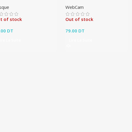
sque
WebCam
t of stock
Out of stock
.00
DT
79.00
DT
ire La Suite
Lire La Suite