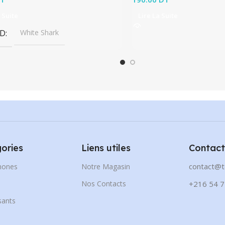
 Suite
Lire La Suite
D
White Shark
ories
Liens utiles
Contact
contact@t
hones
Notre Magasin
s
Nos Contacts
+216 54 7
ants