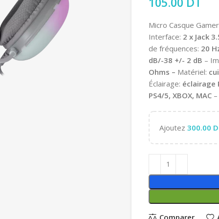
105.00
DT
Micro Casque Gamer
Interface:
2 x Jack 
de fréquences:
20 H
dB/-38 +/- 2 dB
– I
Ohms –
Matériel:
cu
Éclairage:
éclairage 
PS4/5, XBOX, MAC
– 
Ajoutez
300.00
D
Comparer