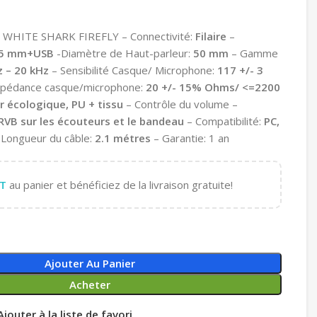
 WHITE SHARK FIREFLY – Connectivité:
Filaire
–
3.5 mm+USB
-Diamètre de Haut-parleur:
50 mm
– Gamme
z – 20 kHz
– Sensibilité Casque/ Microphone:
117 +/- 3
mpédance casque/microphone:
20 +/- 15% Ohms/ <=2200
ir écologique, PU + tissu
– Contrôle du volume –
RVB sur les écouteurs et le bandeau
– Compatibilité:
PC,
Longueur du câble:
2.1 métres
– Garantie: 1 an
T
au panier et bénéficiez de la livraison gratuite!
Ajouter Au Panier
Acheter
Ajouter à la liste de favori