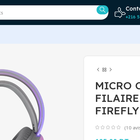
Cont
+216 5
MICRO 
FILAIR
FIREFLY
(
10
avis