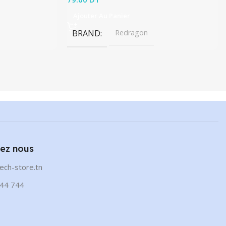
Ajouter Au Panier
BRAND
Redragon
ez nous
ech-store.tn
44 744