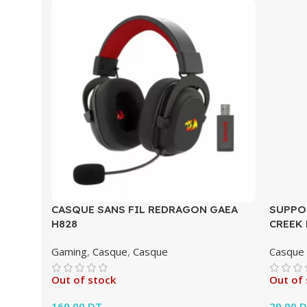
CASQUE SANS FIL REDRAGON GAEA
SUPPO
H828
CREEK 
Gaming
,
Casque
,
Casque
Casque
Out of stock
Out of 
169.00
DT
29.00
D