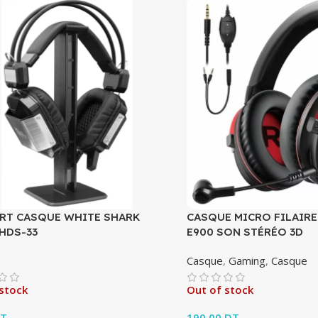
RT CASQUE WHITE SHARK
CASQUE MICRO FILAIRE
HDS-33
E900 SON STÉRÉO 3D
Casque
,
Gaming
,
Casque
stock
Out of stock
T
190.00
DT