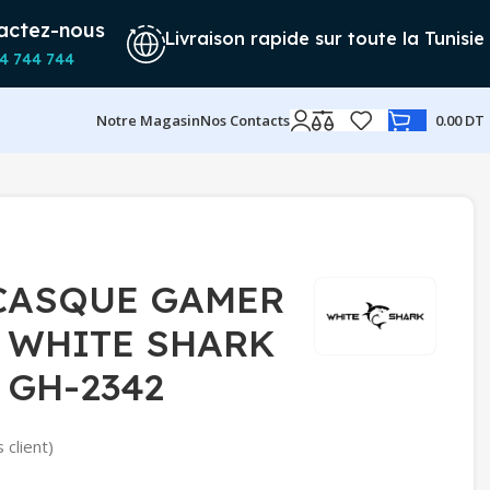
actez-nous
Livraison rapide sur toute la Tunisie
4 744 744
Notre Magasin
Nos Contacts
0.00
DT
CASQUE GAMER
E WHITE SHARK
 GH-2342
 client)