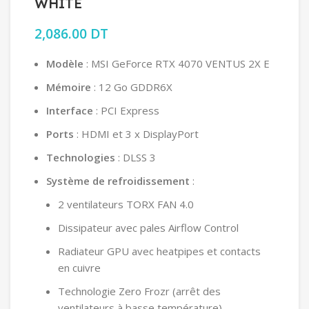
WHITE
2,086.00
DT
Modèle
: MSI GeForce RTX 4070 VENTUS 2X E
Mémoire
: 12 Go GDDR6X
Interface
: PCI Express
Ports
: HDMI et 3 x DisplayPort
Technologies
: DLSS 3
Système de refroidissement
:
2 ventilateurs TORX FAN 4.0
Dissipateur avec pales Airflow Control
Radiateur GPU avec heatpipes et contacts
en cuivre
Technologie Zero Frozr (arrêt des
ventilateurs à basse température)