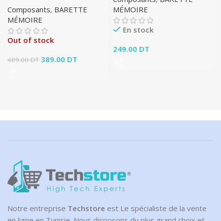
Composants
,
BARETTE
MÉMOIRE
MÉMOIRE
En stock
Out of stock
249.00
DT
Le prix initial était :
389.00
DT
Le prix
489.00
DT
489.00 DT.
actuel est :
389.00 DT.
Notre entreprise
Techstore
est Le spécialiste de la vente
en ligne en Tunisie. Nous disposons du plus grand choix et