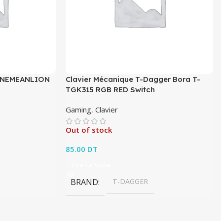
n NEMEANLION
Clavier Mécanique T-Dagger Bora T-
TGK315 RGB RED Switch
Gaming
,
Clavier
Out of stock
85.00
DT
Lire La Suite
BRAND
T-DAGGER