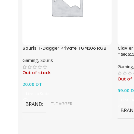
Souris T-Dagger Private TGM106 RGB
Clavier
TGK311
Gaming
,
Souris
Gaming
Out of stock
Out of 
20.00
DT
59.00
D
Lire La Suite
Lire La
BRAND
T-DAGGER
BRAN