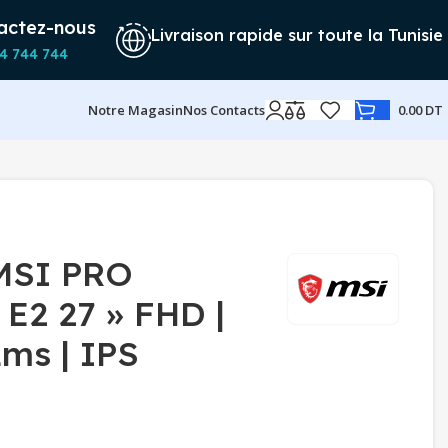
actez-nous
Livraison rapide sur toute la Tunisie
4 744 744
Notre Magasin
Nos Contacts
0.00
DT
MSI PRO
E2 27 » FHD |
1ms | IPS