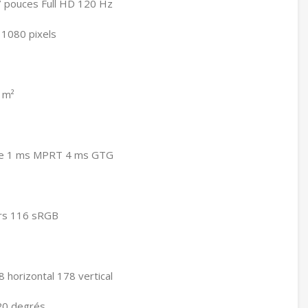
27 pouces Full HD 120 Hz
 1080 pixels
 m²
e 1 ms MPRT 4 ms GTG
rs 116 sRGB
8 horizontal 178 vertical
 20 degrés