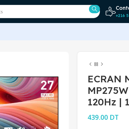
Cont
+216 5
ECRAN 
MP275W 
120Hz | 
439.00
DT