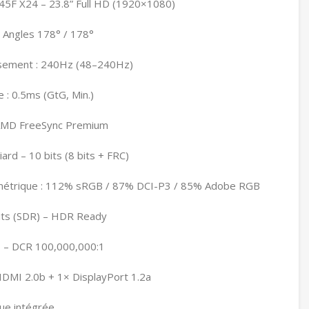
45F X24 – 23.8” Full HD (1920×1080)
– Angles 178° / 178°
ssement : 240Hz (48–240Hz)
: 0.5ms (GtG, Min.)
: AMD FreeSync Premium
liard – 10 bits (8 bits + FRC)
imétrique : 112% sRGB / 87% DCI-P3 / 85% Adobe RGB
nits (SDR) – HDR Ready
1 – DCR 100,000,000:1
HDMI 2.0b + 1× DisplayPort 1.2a
que intégrée