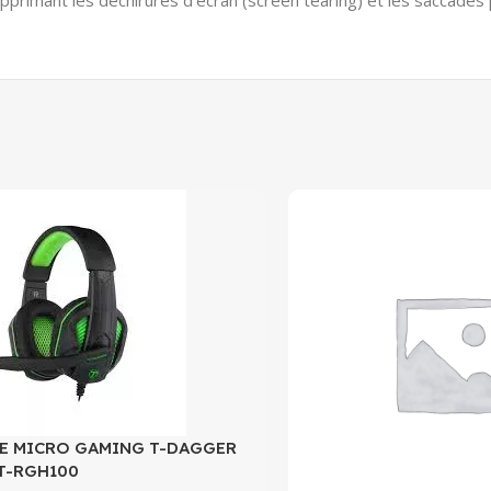
upprimant les déchirures d’écran (screen tearing) et les saccades
E MICRO GAMING T-DAGGER
T-RGH100