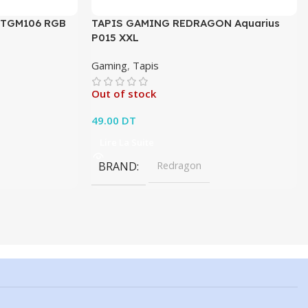
e TGM106 RGB
TAPIS GAMING REDRAGON Aquarius
P015 XXL
Gaming
,
Tapis
Out of stock
49.00
DT
Lire La Suite
BRAND
Redragon