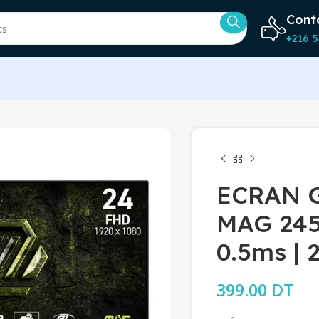
Cont
+216 5
ECRAN 
MAG 245
0.5ms | 
399.00
DT