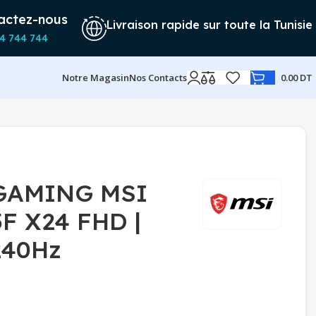
actez-nous
Livraison rapide sur toute la Tunisie
4 744 744
Notre Magasin
Nos Contacts
0.00
DT
GAMING MSI
F X24 FHD |
240Hz