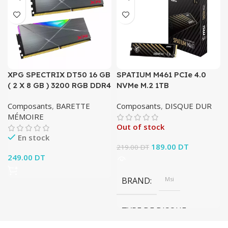
XPG SPECTRIX DT50 16 GB
SPATIUM M461 PCIe 4.0
( 2 X 8 GB ) 3200 RGB DDR4
NVMe M.2 1TB
Composants
,
BARETTE
Composants
,
DISQUE DUR
MÉMOIRE
Out of stock
En stock
Le prix initial était :
189.00
DT
Le prix
219.00
DT
249.00
DT
219.00 DT.
actuel est :
189.00 DT.
BRAND
Msi
TYPE DE DISQUE