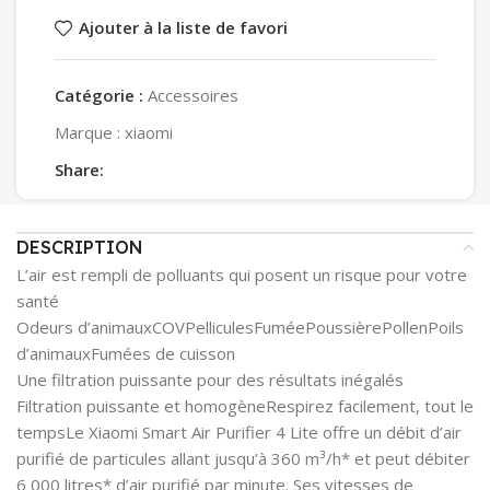
Ajouter à la liste de favori
Catégorie :
Accessoires
Marque :
xiaomi
Share:
DESCRIPTION
L’air est rempli de polluants qui posent un risque pour votre
santé
Odeurs d’animaux
COV
Pellicules
Fumée
Poussière
Pollen
Poils
d’animaux
Fumées de cuisson
Une filtration puissante pour des résultats inégalés
Filtration puissante et homogène
Respirez facilement, tout le
temps
Le Xiaomi Smart Air Purifier 4 Lite offre un débit d’air
purifié de particules allant jusqu’à 360 m³/h* et peut débiter
6 000 litres* d’air purifié par minute. Ses vitesses de