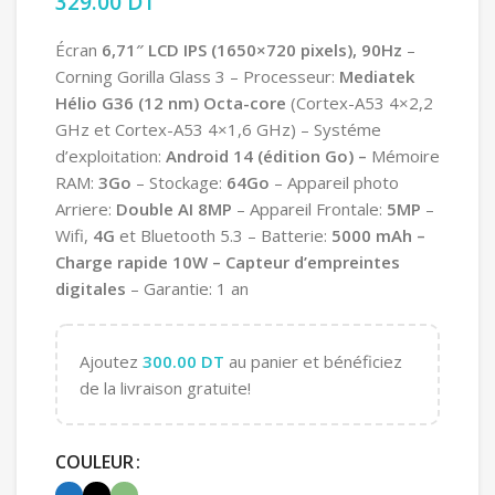
329.00
DT
Écran
6,71″ LCD IPS
(1650×720 pixels
), 90Hz
–
Corning Gorilla Glass 3 – Processeur:
Mediatek
Hélio G36 (12 nm) Octa-core
(Cortex-A53 4×2,2
GHz et Cortex-A53 4×1,6 GHz) – Systéme
d’exploitation:
Android 14 (édition Go) –
Mémoire
RAM:
3Go
– Stockage:
64
Go
– Appareil photo
Arriere:
Double AI 8MP
– Appareil Frontale:
5MP
–
Wifi,
4G
et Bluetooth 5.3 – Batterie:
5000 mAh
–
Charge rapide 10W – Capteur d’empreintes
digitales
– Garantie: 1 an
Ajoutez
300.00
DT
au panier et bénéficiez
de la livraison gratuite!
COULEUR