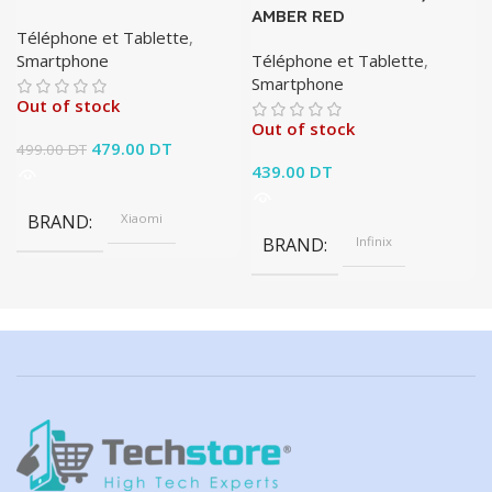
AMBER RED
Téléphone et Tablette
,
Smartphone
Téléphone et Tablette
,
Smartphone
Out of stock
Out of stock
Le prix initial était :
479.00
DT
Le prix
499.00
DT
499.00 DT.
actuel est :
439.00
DT
479.00 DT.
BRAND
Xiaomi
BRAND
Infinix