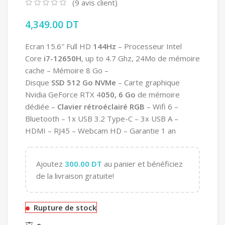
(
9
avis client)
4,349.00
DT
Ecran 15.6″ Full HD
144Hz
– Processeur Intel
Core
i7-12650H
, up to 4.7 Ghz, 24Mo de mémoire
cache – Mémoire 8 Go –
Disque
SSD 512 Go NVMe
– Carte graphique
Nvidia GeForce RTX 4
050, 6 Go
de mémoire
dédiée –
Clavier rétroéclairé RGB
– Wifi 6 –
Bluetooth – 1x USB 3.2 Type-C – 3x USB A –
HDMI – RJ45 – Webcam HD – Garantie 1 an
Ajoutez
300.00
DT
au panier et bénéficiez
de la livraison gratuite!
Rupture de stock