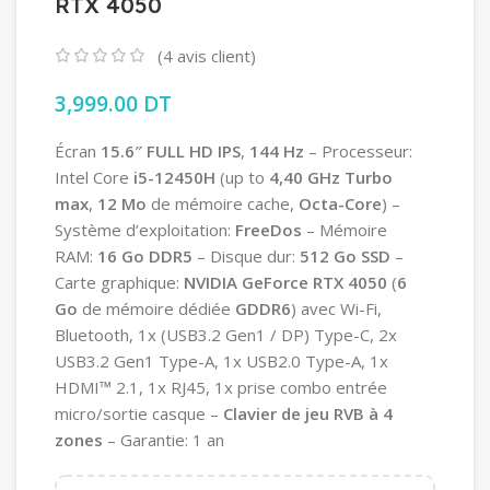
RTX 4050
(
4
avis client)
3,999.00
DT
Écran
15.6″
FULL HD IPS
,
144 Hz
– Processeur:
Intel Core
i5-12450H
(up to
4,40 GHz Turbo
max
,
12 Mo
de mémoire cache,
Octa-Core
) –
Système d’exploitation:
FreeDos
– Mémoire
RAM:
16 Go DDR5
– Disque dur:
512 Go SSD
–
Carte graphique:
NVIDIA GeForce RTX 4050
(
6
Go
de mémoire dédiée
GDDR6
) avec Wi-Fi,
Bluetooth, 1x (USB3.2 Gen1 / DP) Type-C, 2x
USB3.2 Gen1 Type-A, 1x USB2.0 Type-A, 1x
HDMI™ 2.1, 1x RJ45, 1x prise combo entrée
micro/sortie casque –
Clavier de jeu RVB à 4
zones
– Garantie: 1 an