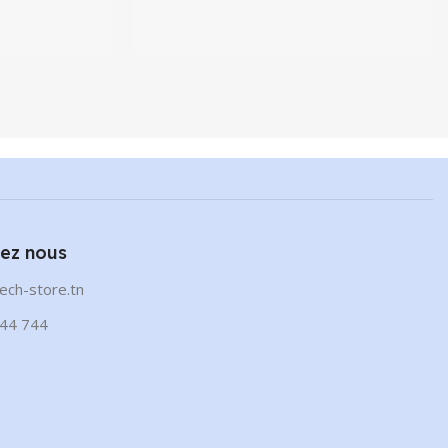
ez nous
ech-store.tn
44 744