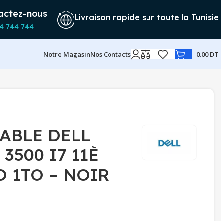
actez-nous
Livraison rapide sur toute la Tunisie
4 744 744
Notre Magasin
Nos Contacts
0.00
DT
ABLE DELL
3500 I7 11È
 1TO – NOIR