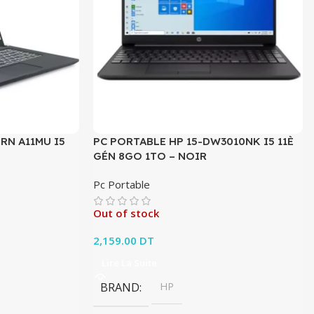
RN A11MU I5
PC PORTABLE HP 15-DW3010NK I5 11È
GÉN 8GO 1TO – NOIR
Pc Portable
Out of stock
ait :
 prix actuel est :
2,159.00
DT
499.00 DT.
Lire La Suite
BRAND
HP