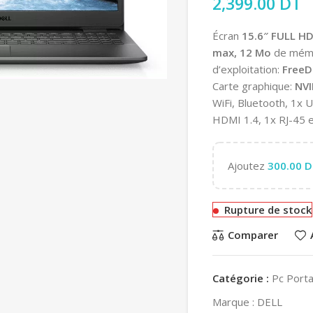
2,399.00
DT
Écran
15.6″ FULL H
max, 12 Mo
de mémo
d’exploitation:
FreeD
Carte graphique:
NVI
WiFi, Bluetooth, 1x 
HDMI 1.4, 1x RJ-45 
Ajoutez
300.00
D
Rupture de stock
Comparer
Catégorie :
Pc Porta
Marque :
DELL