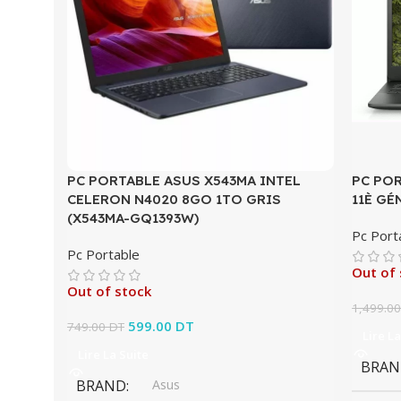
PC PORTABLE ASUS X543MA INTEL
PC POR
CELERON N4020 8GO 1TO GRIS
11È GÉ
(X543MA-GQ1393W)
Pc Port
Pc Portable
Out of 
Out of stock
1,499.0
Le prix initial était : 749.00 DT.
599.00
DT
Le prix actuel est :
749.00
DT
Lire La
599.00 DT.
Lire La Suite
BRAN
BRAND
Asus