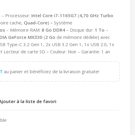
D
– Processeur:
Intel Core
i7-1165G7
(
4,70 GHz Turbo
ire cache,
Quad-Core
)
–
Système
os
– Mémoire RAM:
8 Go
DDR4
– Disque dur:
1 To
–
DIA GeForce MX330
(
2 Go
de mémoire dédiée) avec
USB Type-C 3.2 Gen 1, 2x USB 3.2 Gen 1, 1x USB 2.0, 1x
et Lecteur de carte SD
–
Couleur: Noir – Garantie: 1 an
T
au panier et bénéficiez de la livraison gratuite!
Ajouter à la liste de favori
ble