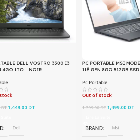
TABLE DELL VOSTRO 3500 I3
PC PORTABLE MSI MODE
N 4GO 1TO – NOIR
11É GEN 8GO 512GB SSD
able
Pc Portable
stock
Out of stock
Le prix initial était :
1,449.00
DT
Le prix actuel est :
Le prix initial ét
1,499.00
DT
Le
0
DT
1,799.00
DT
1,499.00 DT.
1,449.00 DT.
1,799.00 DT.
1,
 Suite
Lire La Suite
D
Dell
BRAND
Msi