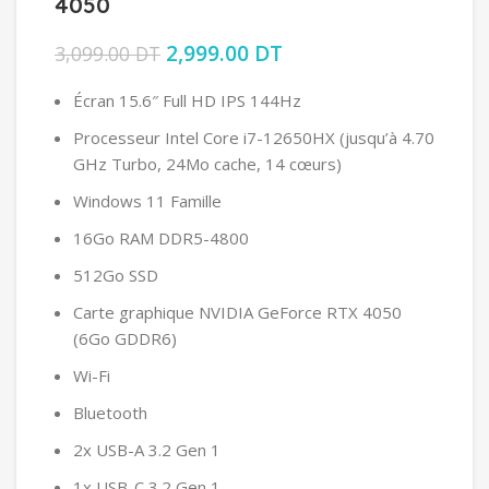
4050
Le prix initial était : 3,099.00 DT.
2,999.00
DT
Le prix actuel est :
3,099.00
DT
2,999.00 DT.
Écran 15.6″ Full HD IPS 144Hz
Processeur Intel Core i7-12650HX (jusqu’à 4.70
GHz Turbo, 24Mo cache, 14 cœurs)
Windows 11 Famille
16Go RAM DDR5-4800
512Go SSD
Carte graphique NVIDIA GeForce RTX 4050
(6Go GDDR6)
Wi-Fi
Bluetooth
2x USB-A 3.2 Gen 1
1x USB-C 3.2 Gen 1