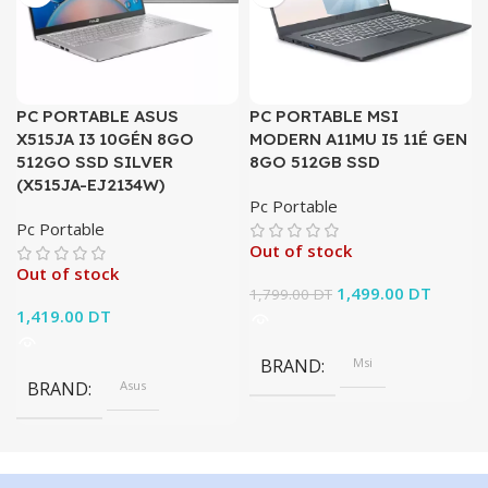
PC PORTABLE ASUS
PC PORTABLE MSI
X515JA I3 10GÉN 8GO
MODERN A11MU I5 11É GEN
512GO SSD SILVER
8GO 512GB SSD
(X515JA-EJ2134W)
Pc Portable
Pc Portable
Out of stock
Out of stock
Le prix initial
1,499.00
DT
Le prix
1,799.00
DT
1,419.00
DT
était :
actuel e
1,799.00 DT.
1,499.0
BRAND
Msi
BRAND
Asus