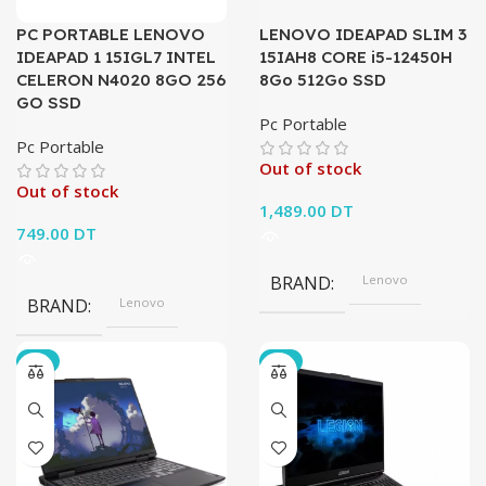
PC PORTABLE LENOVO
LENOVO IDEAPAD SLIM 3
IDEAPAD 1 15IGL7 INTEL
15IAH8 CORE i5-12450H
CELERON N4020 8GO 256
8Go 512Go SSD
GO SSD
Pc Portable
Pc Portable
Out of stock
Out of stock
1,489.00
DT
749.00
DT
BRAND
Lenovo
BRAND
Lenovo
-6%
-5%