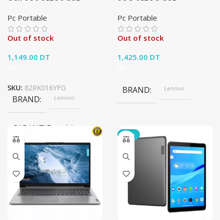
Pc Portable
Pc Portable
Out of stock
Out of stock
1,149.00
DT
1,425.00
DT
SKU:
82RK016YFG
BRAND
Lenovo
BRAND
Lenovo
GARANTIE
2 Ans
-14%
GÉNÉRATION DU PROCESSEUR
12È
TYPE DE DISQUE