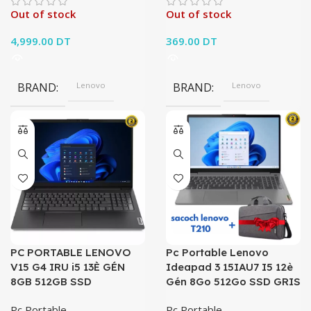
Out of stock
Out of stock
4,999.00
DT
369.00
DT
BRAND
Lenovo
BRAND
Lenovo
PC PORTABLE LENOVO
Pc Portable Lenovo
V15 G4 IRU i5 13È GÉN
Ideapad 3 15IAU7 I5 12è
8GB 512GB SSD
Gén 8Go 512Go SSD GRIS
Pc Portable
Pc Portable