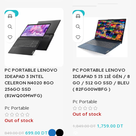
-18%
-5%
PC PORTABLE LENOVO
PC PORTABLE LENOVO
IDEAPAD 3 INTEL
IDEAPAD 5 I5 11È GÉN / 8
CELERON N4020 8GO
GO / 512 GO SSD / BLEU
256GO SSD
( 82FG00WBFG )
(81WQ00MWFG)
Pc Portable
Pc Portable
Out of stock
Out of stock
Le prix initial
1,759.00
DT
Le pri
1,849.00
DT
était :
actuel
Le prix initial
699.00
DT
Le prix
849.00
DT