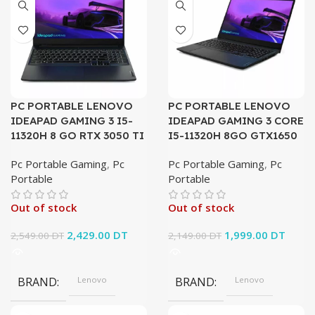
PC PORTABLE LENOVO
PC PORTABLE LENOVO
IDEAPAD GAMING 3 I5-
IDEAPAD GAMING 3 CORE
11320H 8 GO RTX 3050 TI
I5-11320H 8GO GTX1650
Pc Portable Gaming
,
Pc
Pc Portable Gaming
,
Pc
Portable
Portable
Out of stock
Out of stock
Le prix initial
2,429.00
DT
Le prix
Le prix initial
1,999.00
DT
Le pri
2,549.00
DT
2,149.00
DT
était :
actuel est :
était :
actuel
2,549.00 DT.
2,429.00 DT.
2,149.00 DT.
1,999
BRAND
Lenovo
BRAND
Lenovo