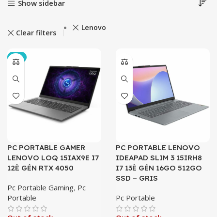
Show sidebar
Lenovo
Clear filters
-3%
PC PORTABLE GAMER
PC PORTABLE LENOVO
LENOVO LOQ 15IAX9E I7
IDEAPAD SLIM 3 15IRH8
12È GÉN RTX 4050
I7 13È GÉN 16GO 512GO
SSD – GRIS
Pc Portable Gaming
,
Pc
Portable
Pc Portable