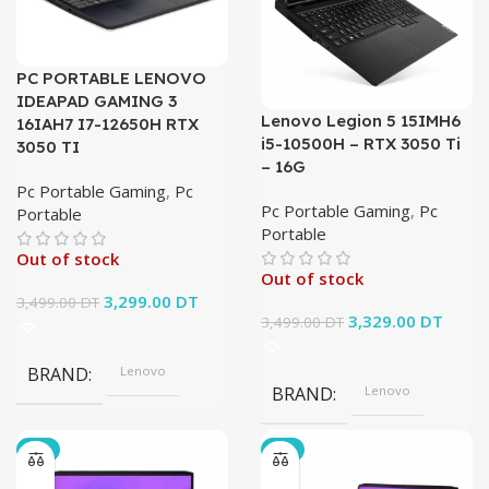
PC PORTABLE LENOVO
IDEAPAD GAMING 3
Lenovo Legion 5 15IMH6
16IAH7 I7-12650H RTX
i5-10500H – RTX 3050 Ti
3050 TI
– 16G
Pc Portable Gaming
,
Pc
Pc Portable Gaming
,
Pc
Portable
Portable
Out of stock
Out of stock
Le prix initial
3,299.00
DT
Le prix
3,499.00
DT
Le prix initial
3,329.00
DT
Le pri
3,499.00
DT
était :
actuel est :
était :
actuel
3,499.00 DT.
3,299.00 DT.
3,499.00 DT.
3,329
BRAND
Lenovo
BRAND
Lenovo
-5%
-7%