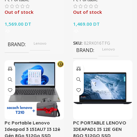
Out of stock
Out of stock
1,569.00
DT
1,469.00
DT
SKU:
82RK016TFG
BRAND
Lenovo
BRAND
Lenovo
Pc Portable Lenovo
PC PORTABLE LENOVO
Ideapad 3 15IAU7 I3 12è
IDEAPAD1 I5 12E GEN
Gén 8Go 512Go SSD
8GO 512GO SSD