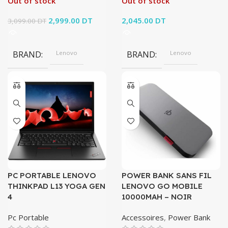
Out of stock
Out of stock
Le prix initial
2,999.00
DT
Le prix
2,045.00
DT
3,099.00
DT
était :
actuel est :
3,099.00 DT.
2,999.00 DT.
BRAND
Lenovo
BRAND
Lenovo
PC PORTABLE LENOVO
POWER BANK SANS FIL
THINKPAD L13 YOGA GEN
LENOVO GO MOBILE
4
10000MAH – NOIR
Pc Portable
Accessoires
,
Power Bank