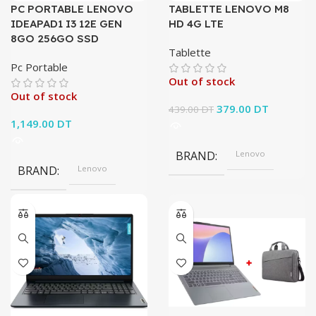
PC PORTABLE LENOVO
TABLETTE LENOVO M8
SSD
IDEAPAD1 I3 12E GEN
HD 4G LTE
8GO 256GO SSD
Tablette
TAILLE DE L'ÉCRAN
Pc Portable
Out of stock
15.6
Out of stock
Le prix initial
379.00
DT
Le prix
439.00
DT
1,149.00
DT
était : 439.00 DT.
actuel est
379.00 D
BRAND
Lenovo
BRAND
Lenovo