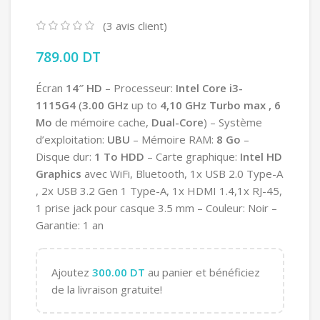
(
3
avis client)
789.00
DT
Écran
14″ HD
– Processeur:
Intel Core
i3-
1115G4
(
3.00 GHz
up to
4,10 GHz Turbo max
, 6
Mo
de mémoire cache,
Dual-Core
) – Système
d’exploitation:
UBU
– Mémoire RAM:
8 Go
–
Disque dur:
1 To HDD
– Carte graphique:
Intel HD
Graphics
avec WiFi, Bluetooth, 1x USB 2.0 Type-A
, 2x USB 3.2 Gen 1 Type-A, 1x HDMI 1.4,1x RJ-45,
1 prise jack pour casque 3.5 mm – Couleur: Noir –
Garantie: 1 an
Ajoutez
300.00
DT
au panier et bénéficiez
de la livraison gratuite!