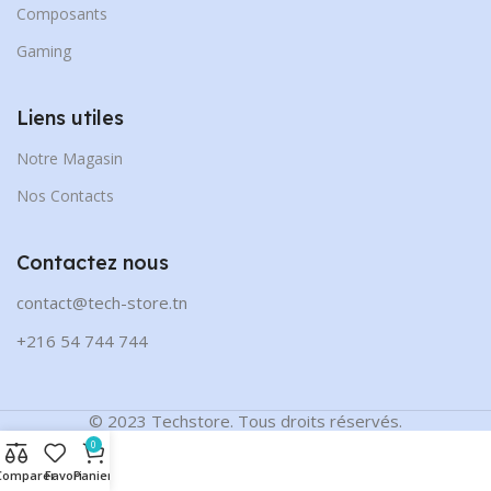
Composants
Gaming
Liens utiles
Notre Magasin
Nos Contacts
Contactez nous
contact@tech-store.tn
+216 54 744 744
© 2023 Techstore. Tous droits réservés.
0
Comparer
Favori
Panier