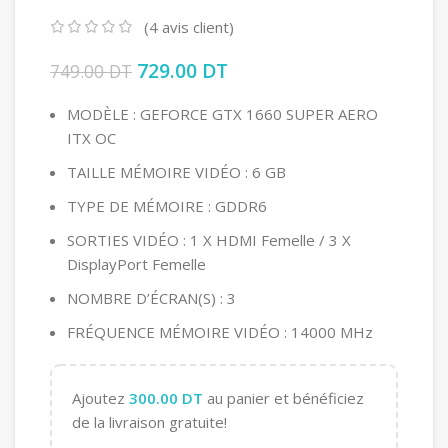
(
4
avis client)
Le prix initial était : 749.00 DT.
729.00
DT
Le prix actuel est :
749.00
DT
729.00 DT.
MODÈLE : GEFORCE GTX 1660 SUPER AERO
ITX OC
TAILLE MÉMOIRE VIDÉO : 6 GB
TYPE DE MÉMOIRE : GDDR6
SORTIES VIDÉO : 1 X HDMI Femelle / 3 X
DisplayPort Femelle
NOMBRE D’ÉCRAN(S) : 3
FRÉQUENCE MÉMOIRE VIDÉO : 14000 MHz
Ajoutez
300.00
DT
au panier et bénéficiez
de la livraison gratuite!