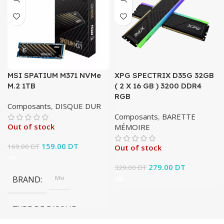
MSI SPATIUM M371 NVMe
XPG SPECTRIX D35G 32GB
M.2 1TB
( 2 X 16 GB ) 3200 DDR4
RGB
Composants
,
DISQUE DUR
Composants
,
BARETTE
Out of stock
MÉMOIRE
Le prix initial était :
159.00
DT
Le prix
169.00
DT
Out of stock
169.00 DT.
actuel est :
159.00 DT.
Le prix initial était :
279.00
DT
Le prix
329.00
DT
329.00 DT.
actuel est :
BRAND
Msi
279.00 DT.
TYPE DE DISQUE