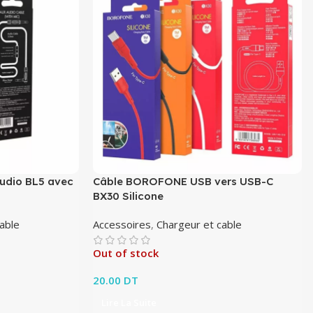
dio BL5 avec
Câble BOROFONE USB vers USB-C
BX30 Silicone
able
Accessoires
,
Chargeur et cable
Out of stock
20.00
DT
Lire La Suite