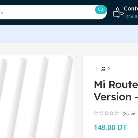
Cont
+216 5
Mi Route
Version 
(
8
avis 
149.00
DT