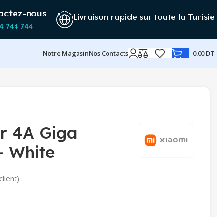
actez-nous
Livraison rapide sur toute la Tunisie
4 744 744
Notre Magasin
Nos Contacts
0.00
DT
r 4A Giga
– White
client)