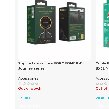
Support de voiture BOROFONE BH14
Câble 
Journey series
BX32 M
Accessoires
Accesso
Out of stock
Out of 
25.00
DT
20.00
D
Lire La Suite
Lire La