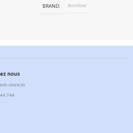
BRAND
Borofone
ez nous
ech-store.tn
44 744