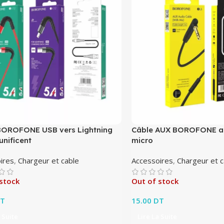
BOROFONE USB vers Lightning
Câble AUX BOROFONE au
unificent
micro
ires
,
Chargeur et cable
Accessoires
,
Chargeur et c
stock
Out of stock
T
15.00
DT
 Suite
Lire La Suite