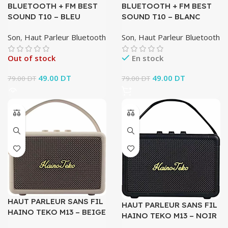
BLUETOOTH + FM BEST
BLUETOOTH + FM BEST
SOUND T10 – BLEU
SOUND T10 – BLANC
Son
,
Haut Parleur Bluetooth
Son
,
Haut Parleur Bluetooth
Out of stock
En stock
Le prix initial était :
49.00
DT
Le prix
Le prix initial était :
49.00
DT
Le prix
79.00
DT
79.00
DT
79.00 DT.
actuel
79.00 DT.
actuel
est :
est :
49.00 DT.
49.00 DT.
HAUT PARLEUR SANS FIL
HAUT PARLEUR SANS FIL
HAINO TEKO M13 – BEIGE
HAINO TEKO M13 – NOIR