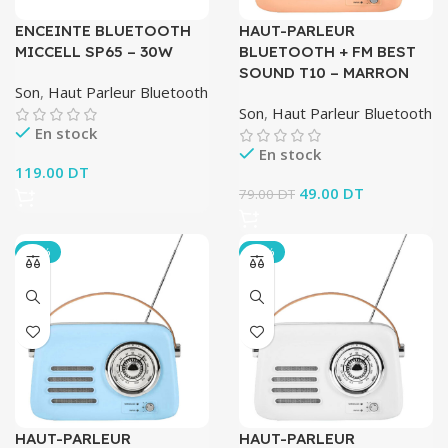
ENCEINTE BLUETOOTH
HAUT-PARLEUR
MICCELL SP65 – 30W
BLUETOOTH + FM BEST
SOUND T10 – MARRON
Son
,
Haut Parleur Bluetooth
Son
,
Haut Parleur Bluetooth
En stock
En stock
119.00
DT
Le prix initial était :
49.00
DT
Le prix
79.00
DT
79.00 DT.
actuel
est :
-38%
-38%
49.00 DT.
HAUT-PARLEUR
HAUT-PARLEUR