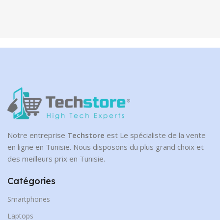
HAUT-PARLEUR
HAUT-PARLEUR
BLUETOOTH BOOM BASS
BLUETOOTH TG656
M3201+
Haut Parleur Bluetooth
Haut Parleur Bluetooth
Out of stock
Out of stock
60.00
DT
199.00
DT
COULEUR
NOIR, Rouge
NEW