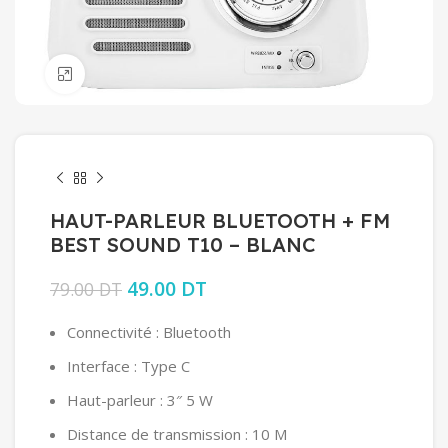
Click to enlarge
HAUT-PARLEUR BLUETOOTH + FM
BEST SOUND T10 – BLANC
Le prix initial était : 79.00 DT.
49.00
DT
Le prix actuel est :
79.00
DT
49.00 DT.
Connectivité : Bluetooth
Interface : Type C
Haut-parleur : 3″ 5 W
Distance de transmission : 10 M