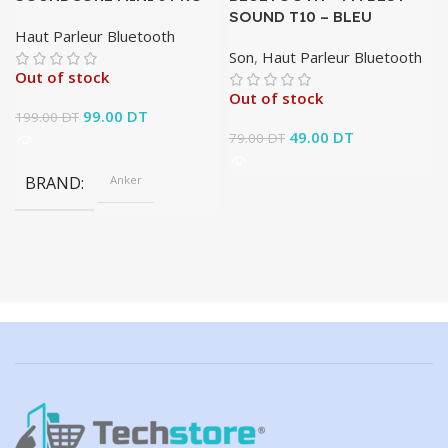
SOUND T10 – BLEU
Haut Parleur Bluetooth
Son
,
Haut Parleur Bluetooth
Out of stock
Out of stock
Le prix initial était :
99.00
DT
Le prix
199.00
DT
199.00 DT.
actuel
Le prix initial était :
49.00
DT
Le prix
79.00
DT
est :
79.00 DT.
actuel est :
99.00 DT.
49.00 DT.
BRAND
Anker