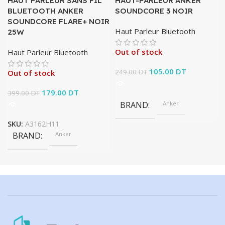
HAUT PARLEUR SANS FIL
HAUT-PARLEUR ANKER
BLUETOOTH ANKER
SOUNDCORE 3 NOIR
SOUNDCORE FLARE+ NOIR
Haut Parleur Bluetooth
25W
Out of stock
Haut Parleur Bluetooth
Le prix initial était :
105.00
DT
Le prix
249.00
DT
Out of stock
249.00 DT.
actuel est :
Le prix initial était :
179.00
DT
Le prix
105.00 DT.
399.00
DT
399.00 DT.
actuel est :
BRAND
Anker
179.00 DT.
SKU:
A3162H11
BRAND
Anker