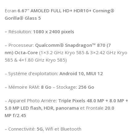
Ecran
6.67″ AMOLED FULL HD+ HDR10+ Corning®
Gorilla® Glass 5
–
Résolution:
1080 x 2400 pixels
– Processeur:
Qualcomm® Snapdragon™ 870 (7
nm)
Octa-Core
(1×3.2 GHz Kryo 585 & 3×2.42 GHz Kryo
585 & 4×1.80 GHz Kryo 585)
– Systéme d’exploitation
:
Android 10, MIUI 12
– Mémoire RAM
:
8 Go
– Stockage
:
256 Go
– Appareil Photo Arriére
: Triple Pixels
48.0
MP + 8.0 MP +
5.0 MP LED flash, HDR, panorama
et Frontale
20.0
MP
f/2.45
– Connectivité:
5G
, Wifi et Bluetooth