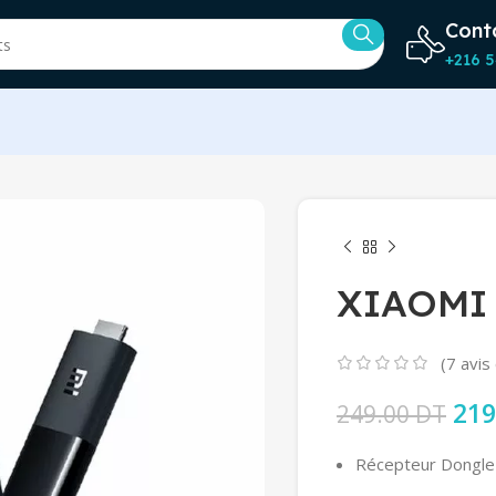
Cont
+216 5
XIAOMI 
(
7
avis 
Le p
219
249.00
DT
Récepteur Dongle 