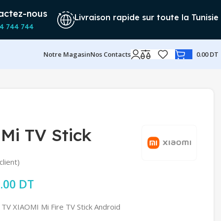
actez-nous
Livraison rapide sur toute la Tunisie
4 744 744
Notre Magasin
Nos Contacts
0.00
DT
Mi TV Stick
client)
rix initial était : 249.00 DT.
.00
DT
Le prix actuel est : 219.00 DT.
TV XIAOMI Mi Fire TV Stick Android