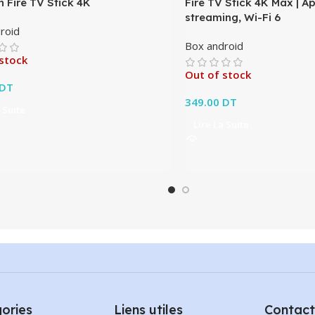
 Fire TV Stick 4K
Fire TV Stick 4K Max | A
streaming, Wi-Fi 6
roid
Box android
stock
Out of stock
DT
349.00
DT
 Suite
Lire La Suite
ories
Liens utiles
Contact