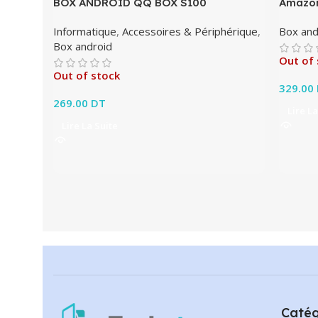
BOX ANDROID QQ BOX S100
Amazon
Informatique
,
Accessoires & Périphérique
,
Box and
Box android
Out of 
Out of stock
329.00
269.00
DT
Lire La
Lire La Suite
Catég