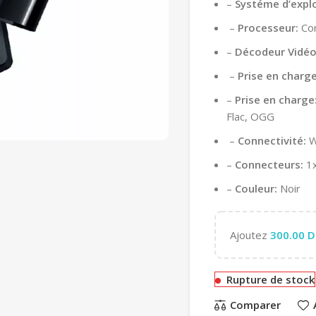
–
Systéme d’explo
–
Processeur:
Co
–
Décodeur Vidéo
–
Prise en charge
–
Prise en charge
Flac, OGG
–
Connectivité:
W
–
Connecteurs:
1x
–
Couleur:
Noir
Ajoutez
300.00
D
Rupture de stock
Comparer