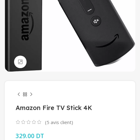
Click to enlarge
Amazon Fire TV Stick 4K
(
5
avis client)
329.00
DT