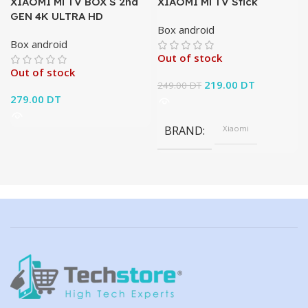
XIAOMI Mi TV BOX S 2nd
XIAOMI Mi TV Stick
GEN 4K ULTRA HD
Box android
Box android
Out of stock
Out of stock
Le prix initial était :
219.00
DT
Le prix
249.00
DT
279.00
DT
249.00 DT.
actuel est :
219.00 DT.
BRAND
Xiaomi