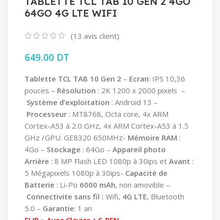
TABLETTE TCL TAB 10 GEN 2 4GO
64GO 4G LTE WIFI
(
13
avis client)
649.00
DT
Tablette TCL TAB 10 Gen 2
–
Ecran
: IPS 10,36
pouces –
Résolution
: 2K 1200 x 2000 pixels –
Système d’exploitation
: Android 13 –
Processeur
: MT8768, Octa core, 4x ARM
Cortex-A53 à 2.0 GHz, 4x ARM Cortex-A53 à 1.5
GHz /GPU: GE8320 650MHz-
Mémoire RAM
:
4Go –
Stockage
: 64Go –
Appareil photo
Arrière
: 8 MP Flash LED 1080p à 30ips et
Avant
:
5 Mégapixels 1080p à 30ips-
Capacité de
Batterie
: Li-Po
6000 mAh
, non amovible –
Connectivite sans fil :
Wifi,
4G LTE
, Bluetooth
5.0 –
Garantie
: 1 an
FLIP » Avec Clavier + S-PEN