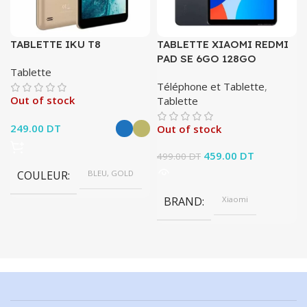
TABLETTE IKU T8
TABLETTE XIAOMI REDMI
PAD SE 6GO 128GO
Tablette
Téléphone et Tablette
,
Out of stock
Tablette
249.00
DT
Out of stock
Le prix initial était :
459.00
DT
Le prix
499.00
DT
499.00 DT.
actuel est :
COULEUR
BLEU, GOLD
459.00 DT.
BRAND
Xiaomi