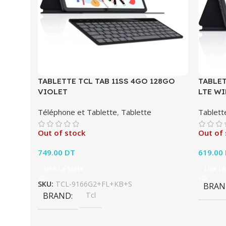
TABLETTE TCL TAB 11SS 4GO 128GO
TABLET
VIOLET
LTE WI
Téléphone et Tablette
,
Tablette
Tablett
Out of stock
Out of 
749.00
DT
619.00
Lire La Suite
Lire La
SKU:
TCL-9166G2+FL+KB+S
BRAN
BRAND
Tcl