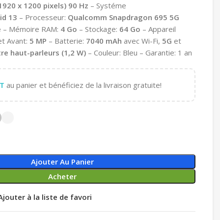
920 x 1200 pixels) 90 Hz
– Systéme
id 13
– Processeur:
Qualcomm Snapdragon 695 5G
e
– Mémoire RAM:
4 Go
– Stockage:
64 Go
– Appareil
et Avant:
5 MP
– Batterie:
7040 mAh
avec Wi-Fi,
5G
et
re haut-parleurs
(1,2 W)
– Couleur: Bleu – Garantie: 1 an
T
au panier et bénéficiez de la livraison gratuite!
Ajouter Au Panier
Acheter
Ajouter à la liste de favori