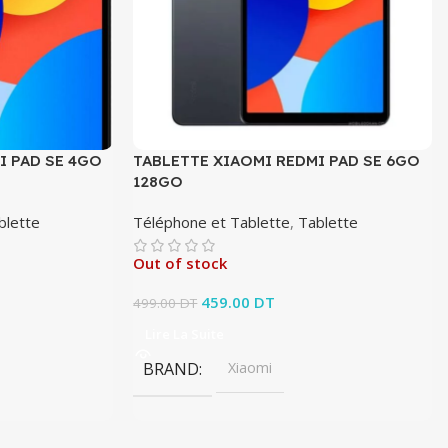
I PAD SE 4GO
TABLETTE XIAOMI REDMI PAD SE 6GO
128GO
blette
Téléphone et Tablette
,
Tablette
Out of stock
it : 439.00 DT.
x actuel est :
Le prix initial était : 499.00 DT.
459.00
DT
Le prix actuel est :
499.00
DT
0 DT.
459.00 DT.
Lire La Suite
BRAND
Xiaomi