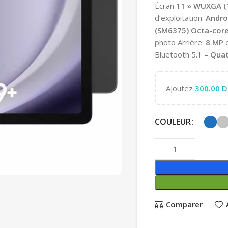
Écran
11 » WUXGA (1
d’exploitation:
Andro
(SM6375)
Octa-cor
photo Arrière:
8 MP
Bluetooth 5.1 –
Quat
Ajoutez
300.00
D
COULEUR
Comparer