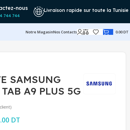
actez-nous
Livraison rapide sur toute la Tunisie
4 744 744
Notre Magasin
Nos Contacts
0.00
DT
TE SAMSUNG
TAB A9 PLUS 5G
client)
rix initial était : 899.00 DT.
.00
DT
Le prix actuel est : 769.00 DT.