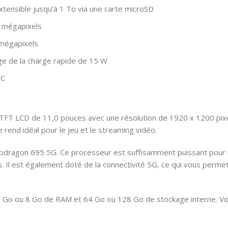
tensible jusqu’à 1 To via une carte microSD
8 mégapixels
 mégapixels
ge de la charge rapide de 15 W
-C
TFT LCD de 11,0 pouces avec une résolution de 1920 x 1200 pixel
e rend idéal pour le jeu et le streaming vidéo.
pdragon 695 5G. Ce processeur est suffisamment puissant pour l
ls. Il est également doté de la connectivité 5G, ce qui vous per
 6 Go ou 8 Go de RAM et 64 Go ou 128 Go de stockage interne. V