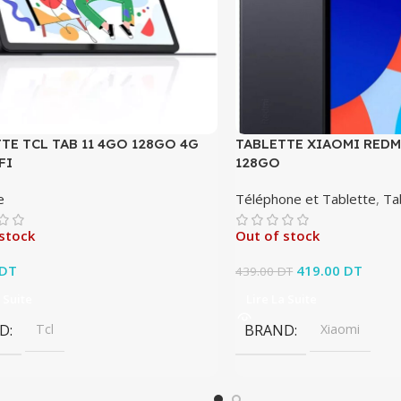
TE TCL TAB 11 4GO 128GO 4G
TABLETTE XIAOMI REDM
FI
128GO
e
Téléphone et Tablette
,
Ta
stock
Out of stock
DT
Le prix initial éta
419.00
DT
Le pri
439.00
DT
419.0
 Suite
Lire La Suite
D
Tcl
BRAND
Xiaomi